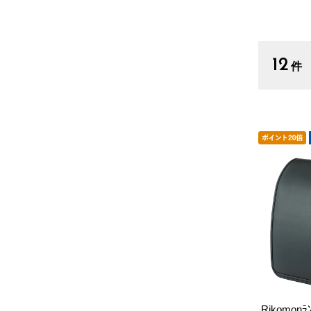
12
件
Rikomonﾗ