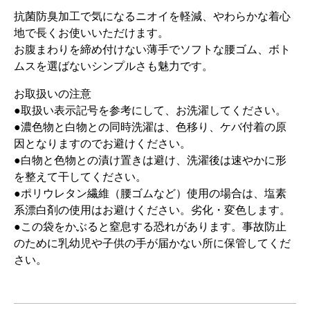
抗菌防臭加工で気になるニオイを軽減、やわらかな着心
地で長くお使いいただけます。
お腹まわりを締め付けない薄手でソフトな腰ゴム、ボト
ムスを選ばないシンプルさも魅力です。
お取扱いの注意
●取扱い表示記号を参考にして、お洗濯してください。
●濃色物と白物との同時洗濯は、色移り、ケバ付着の原
因となりますのでお避けください。
●白物と色物との漬け置きは避け、洗濯後は速やかに形
を整えて干してください。
●ポリウレタン繊維（腰ゴムなど）使用の場合は、塩素
系漂白剤の使用はお避けください。劣化・変色します。
●この袋をかぶると窒息する恐れがあります。事故防止
のために乳幼児や子供の手が届かない所に保管してくだ
さい。