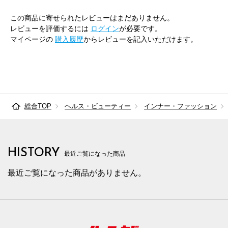
85cm×82cm
85.5cm
107.9cm
82cm
33.
この商品に寄せられたレビューはまだありません。
レビューを評価するには
ログイン
が必要です。
88cm×68cm
88.5cm
110.7cm
68cm
34.
マイページの
購入履歴
からレビューを記入いただけます。
88cm×72cm
88.5cm
110.7cm
72cm
34.
88cm×76cm
88.5cm
110.7cm
76cm
34.
88cm×82cm
88.5cm
110.7cm
82cm
34.
総合TOP
ヘルス・ビューティー
インナー・ファッション
91cm×68cm
91.5cm
113.4cm
68cm
34.
91cm×72cm
91.5cm
113.4cm
72cm
34.
HISTORY
最近ご覧になった商品
91cm×76cm
91.5cm
113.4cm
76cm
34.
最近ご覧になった商品がありません。
94cm×68cm
94.5cm
116.2cm
68cm
35.
94cm×72cm
94.5cm
116.2cm
72cm
35.
94cm×76cm
94.5cm
116.2cm
76cm
35.