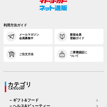
97cm×68cm
97.5cm
118.9cm
68cm
36.
97cm×72cm
97.5cm
118.9cm
72cm
36.
利用方法ガイド
97cm×76cm
97.5cm
118.9cm
76cm
36.
メールマガジン
新規会員
会員募集中
登録ガイド
二要素認証に
ご注文方法
ついて
カテゴリ
CATEGORY
ギフト&フード
ヘルス&ビューティー