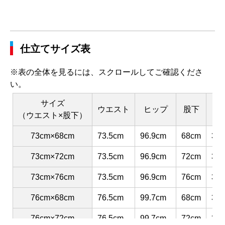
仕立てサイズ表
※表の全体を見るには、スクロールしてご確認くださ
い。
サイズ
ウエスト
ヒップ
股下
渡
（ウエスト×股下）
73cm×68cm
73.5cm
96.9cm
68cm
30.
73cm×72cm
73.5cm
96.9cm
72cm
30.
73cm×76cm
73.5cm
96.9cm
76cm
30.
76cm×68cm
76.5cm
99.7cm
68cm
31.
76cm×72cm
76.5cm
99.7cm
72cm
31.