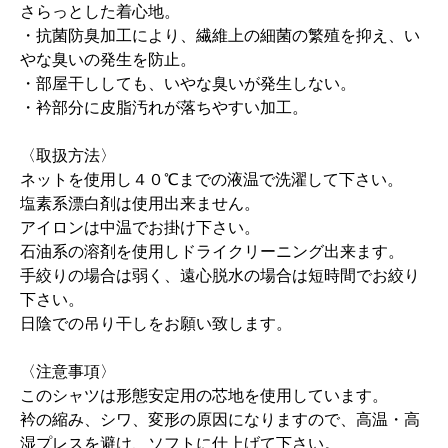
さらっとした着心地。
・抗菌防臭加工により、繊維上の細菌の繁殖を抑え、い
やな臭いの発生を防止。
・部屋干ししても、いやな臭いが発生しない。
・衿部分に皮脂汚れが落ちやすい加工。
〈取扱方法〉
ネットを使用し４０℃までの液温で洗濯して下さい。
塩素系漂白剤は使用出来ません。
アイロンは中温でお掛け下さい。
石油系の溶剤を使用しドライクリーニング出来ます。
手絞りの場合は弱く、遠心脱水の場合は短時間でお絞り
下さい。
日陰での吊り干しをお願い致します。
〈注意事項〉
このシャツは形態安定用の芯地を使用しています。
衿の縮み、シワ、変形の原因になりますので、高温・高
湿プレスを避け、ソフトに仕上げて下さい。