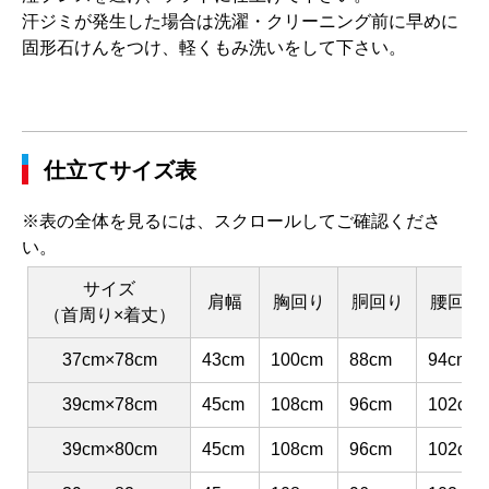
汗ジミが発生した場合は洗濯・クリーニング前に早めに
固形石けんをつけ、軽くもみ洗いをして下さい。
仕立てサイズ表
※表の全体を見るには、スクロールしてご確認くださ
い。
サイズ
肩幅
胸回り
胴回り
腰回り
（首周り×着丈）
37cm×78cm
43cm
100cm
88cm
94cm
39cm×78cm
45cm
108cm
96cm
102cm
39cm×80cm
45cm
108cm
96cm
102cm