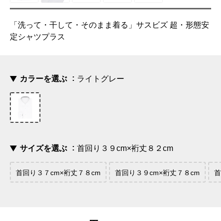
「洗って・干して・そのまま着る」サスビズ 超・形態安
定シャツプラス
カラーを選ぶ
ライトグレー
サイズを選ぶ
首回り３９cm×裄丈８２cm
首回り３７cm×裄丈７８cm
首回り３９cm×裄丈７８cm
首