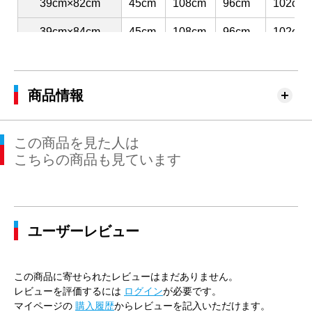
39cm×82cm
45cm
108cm
96cm
102cm
39cm×84cm
45cm
108cm
96cm
102cm
41cm×80cm
47cm
116cm
104cm
110cm
41cm×82cm
47cm
116cm
104cm
110cm
商品情報
41cm×84cm
47cm
116cm
104cm
110cm
この商品を見た人は
41cm×86cm
47cm
116cm
104cm
110cm
こちらの商品も見ています
43cm×82cm
49cm
120cm
112cm
116cm
43cm×84cm
49cm
120cm
112cm
116cm
ユーザーレビュー
43cm×86cm
49cm
120cm
112cm
116cm
45cm×84cm
51cm
128cm
120cm
124cm
この商品に寄せられたレビューはまだありません。
45cm×86cm
51cm
128cm
120cm
124cm
レビューを評価するには
ログイン
が必要です。
マイページの
購入履歴
からレビューを記入いただけます。