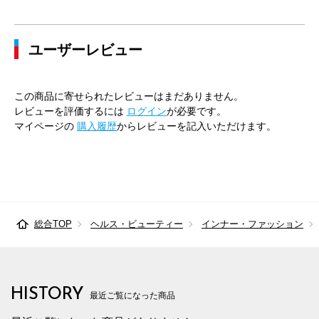
43cm×84cm
49cm
120cm
112cm
116cm
ユーザーレビュー
43cm×86cm
49cm
120cm
112cm
116cm
45cm×84cm
51cm
128cm
120cm
124cm
この商品に寄せられたレビューはまだありません。
45cm×86cm
51cm
128cm
120cm
124cm
レビューを評価するには
ログイン
が必要です。
マイページの
購入履歴
からレビューを記入いただけます。
総合TOP
ヘルス・ビューティー
インナー・ファッション
HISTORY
最近ご覧になった商品