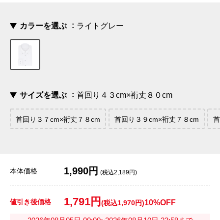
カラーを選ぶ
ライトグレー
サイズを選ぶ
首回り４３cm×裄丈８０cm
首回り３７cm×裄丈７８cm
首回り３９cm×裄丈７８cm
首
1,990円
本体価格
(税込2,189円)
1,791円
値引き後価格
10%OFF
(税込1,970円)