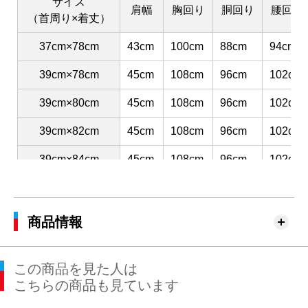
サイズ
肩幅
胸回り
胴回り
腰回り
（首周り×着丈）
37cm×78cm
43cm
100cm
88cm
94cm
39cm×78cm
45cm
108cm
96cm
102cm
39cm×80cm
45cm
108cm
96cm
102cm
39cm×82cm
45cm
108cm
96cm
102cm
39cm×84cm
45cm
108cm
96cm
102cm
41cm×80cm
47cm
116cm
104cm
110cm
41cm×82cm
47cm
116cm
104cm
110cm
商品情報
41cm×84cm
47cm
116cm
104cm
110cm
この商品を見た人は
41cm×86cm
47cm
116cm
104cm
110cm
こちらの商品も見ています
43cm×82cm
49cm
120cm
112cm
116cm