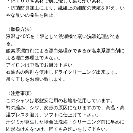
・綿１００％素材で肌に優しく柔らかい素材。
・抗菌防臭加工により、繊維上の細菌の繁殖を抑え、い
やな臭いの発生を防止。
〈取扱方法〉
液温は40℃を上限として洗濯機で弱い洗濯処理ができ
る。
酸素系漂白剤による漂白処理ができるが塩素系漂白剤に
よる漂白処理はできない。
アイロンは中温でお掛け下さい。
石油系の溶剤を使用しドライクリーニング出来ます。
吊り干しをお願い致します。
〈注意事項〉
このシャツは形態安定用の芯地を使用しています。
衿の縮み、シワ、変形の原因になりますので、高温・高
湿プレスを避け、ソフトに仕上げて下さい。
汗ジミが発生した場合は洗濯・クリーニング前に早めに
固形石けんをつけ、軽くもみ洗いをして下さい。