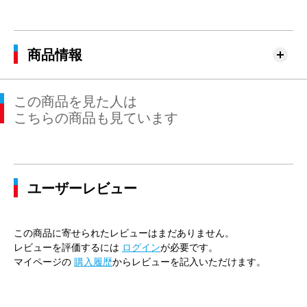
41cm×80cm
47cm
116cm
104cm
110cm
41cm×82cm
47cm
116cm
104cm
110cm
商品情報
41cm×84cm
47cm
116cm
104cm
110cm
この商品を見た人は
41cm×86cm
47cm
116cm
104cm
110cm
こちらの商品も見ています
43cm×82cm
49cm
120cm
112cm
116cm
43cm×84cm
49cm
120cm
112cm
116cm
ユーザーレビュー
43cm×86cm
49cm
120cm
112cm
116cm
45cm×86cm
51cm
128cm
120cm
124cm
この商品に寄せられたレビューはまだありません。
レビューを評価するには
ログイン
が必要です。
マイページの
購入履歴
からレビューを記入いただけます。