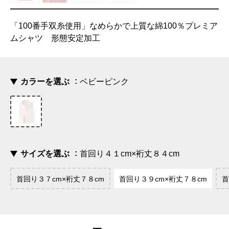
「100番手双糸使用」なめらかで上質な綿100％プレミア
ムシャツ 形態安定加工
カラーを選ぶ
ベビーピンク
サイズを選ぶ
首回り４１cm×裄丈８４cm
首回り３７cm×裄丈７８cm
首回り３９cm×裄丈７８cm
首