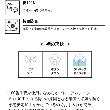
綿100%
柔らかい綿100%素材。
抗菌防臭
繊維上の細菌の増殖を抑え、
いやな臭いの発生を防止。
＜ 襟の形状 ＞
「100番手双糸使用」なめらかプレミアムシャツ
・Ag＋加工の力で臭いの原因となる細菌の増殖を防ぐ。
・形態安定加工をかけているのでお手入れが簡単。