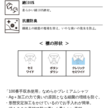
綿100%
柔らかい綿100%素材。
抗菌防臭
繊維上の細菌の増殖を抑え、
いやな臭いの発生を防止。
＜ 襟の形状 ＞
「100番手双糸使用」なめらかプレミアムシャツ
・Ag＋加工の力で臭いの原因となる細菌の増殖を防ぐ。
・形態安定加工をかけているのでお手入れが簡単。