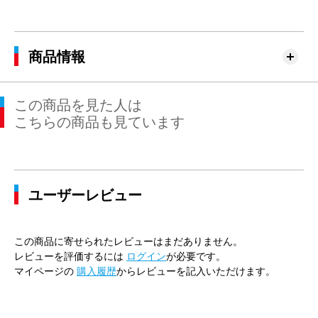
41cm×80cm
47cm
116cm
104cm
110cm
41cm×82cm
47cm
116cm
104cm
110cm
商品情報
41cm×84cm
47cm
116cm
104cm
110cm
この商品を見た人は
41cm×86cm
47cm
116cm
104cm
110cm
こちらの商品も見ています
43cm×82cm
49cm
120cm
112cm
116cm
43cm×84cm
49cm
120cm
112cm
116cm
ユーザーレビュー
43cm×86cm
49cm
120cm
112cm
116cm
45cm×86cm
51cm
128cm
120cm
124cm
この商品に寄せられたレビューはまだありません。
レビューを評価するには
ログイン
が必要です。
マイページの
購入履歴
からレビューを記入いただけます。