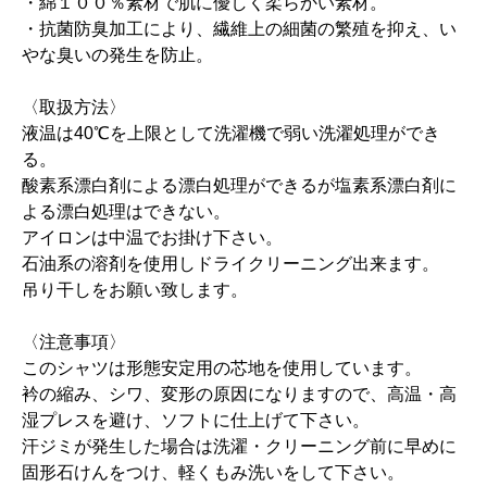
・綿１００％素材で肌に優しく柔らかい素材。
・抗菌防臭加工により、繊維上の細菌の繁殖を抑え、い
やな臭いの発生を防止。
〈取扱方法〉
液温は40℃を上限として洗濯機で弱い洗濯処理ができ
る。
酸素系漂白剤による漂白処理ができるが塩素系漂白剤に
よる漂白処理はできない。
アイロンは中温でお掛け下さい。
石油系の溶剤を使用しドライクリーニング出来ます。
吊り干しをお願い致します。
〈注意事項〉
このシャツは形態安定用の芯地を使用しています。
衿の縮み、シワ、変形の原因になりますので、高温・高
湿プレスを避け、ソフトに仕上げて下さい。
汗ジミが発生した場合は洗濯・クリーニング前に早めに
固形石けんをつけ、軽くもみ洗いをして下さい。