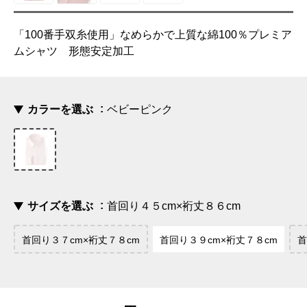
「100番手双糸使用」なめらかで上質な綿100％プレミア
ムシャツ 形態安定加工
カラーを選ぶ
ベビーピンク
サイズを選ぶ
首回り４５cm×裄丈８６cm
首回り３７cm×裄丈７８cm
首回り３９cm×裄丈７８cm
首