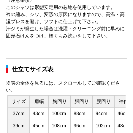
〈注意事項〉
このシャツは形態安定用の芯地を使用しています。
衿の縮み、シワ、変形の原因になりますので、高温・高
湿プレスを避け、ソフトに仕上げて下さい。
汗ジミが発生した場合は洗濯・クリーニング前に早めに
固形石けんをつけ、軽くもみ洗いをして下さい。
仕立てサイズ表
※表の全体を見るには、スクロールしてご確認くださ
い。
サイズ
肩幅
胸回り
胴回り
腰回り
袖付け
37cm
43cm
100cm
88cm
94cm
46cm
39cm
45cm
108cm
96cm
102cm
48cm