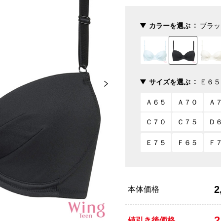
カラーを選ぶ
ブラッ
サイズを選ぶ
Ｅ６５
Ａ６５
Ａ７０
Ａ
Ｃ７０
Ｃ７５
Ｄ
Ｅ７５
Ｆ６５
Ｆ
2
本体価格
2
値引き後価格