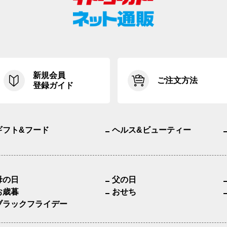
新規会員
ご注文方法
登録ガイド
ギフト&フード
ヘルス&ビューティー
母の日
父の日
お歳暮
おせち
ブラックフライデー