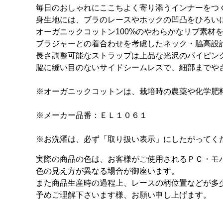
毎日のおしゃれにここちよく寄り添うインナーをつ
身生地には、ブラのレースやホックの凹凸をひろい
オーガニックコットン100%のやわらかなリブ素材
ブラジャーとの着合わせを考慮したネック・脇高設
長さ調整可能なストラップは上品な光沢のパイピン
脇に縫い目のないサイドシームレスで、細部までや
※オーガニックコットンは、栽培時の農薬や化学肥
※メーカー品番：ＥＬ１０６１
※お洗濯は、必ず「取り扱い表示」にしたがってく
実際の商品の色は、お客様がご使用されるＰＣ・モ
色の見え方が異なる場合が御座います。
また商品生産時の過程上、レースの柄位置などが多
予めご理解下さいます様、お願い申し上げます。