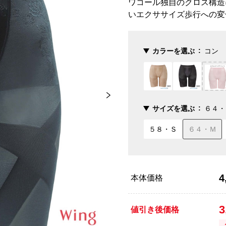
ワコール独自のクロス構造
いエクササイズ歩行への変
カラーを選ぶ
コン
サイズを選ぶ
６４・
５８・Ｓ
６４・Ｍ
4
本体価格
3
値引き後価格