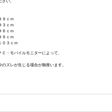
ださい。
８９ｃｍ
９３ｃｍ
９６ｃｍ
９９ｃｍ
１０３ｃｍ
ＰＣ・モバイルモニターによって、
少のズレが生じる場合が御座います。