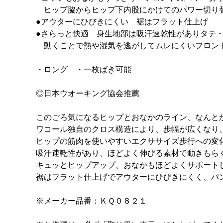
ヒップ脇からヒップ下内股にかけてのパワー切り
●アウターにひびきにくい 裾はフラット仕上げ
●さらっと快適 身生地部は吸汗速乾性がありタテ
動くことで熱や湿気を逃がしてムレにくいフロン
・ロング ・一枚ばき可能
◎日本ウオーキング協会推薦
このごろ気になるヒップとおなかのライン、なんと
ワコール独自のクロス構造により、歩幅が広くなり
ヒップの筋肉を使いやすいエクササイズ歩行への変
吸汗速乾性があり、ほどよく伸びる素材で動きもら
キュッとヒップアップ、おなかもほどよくサポート
裾はフラット仕上げでアウターにひびきにくく、パ
※メーカー品番：ＫＱ０８２１