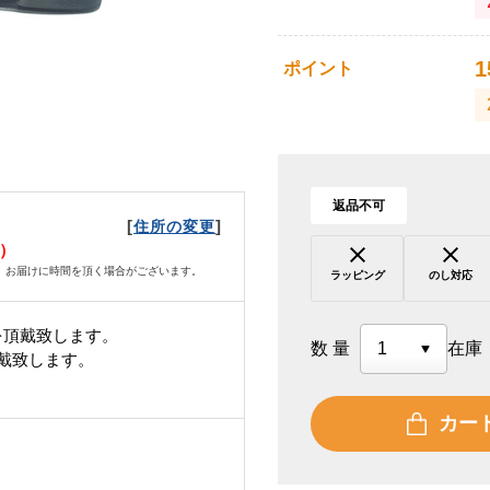
1
ポイント
返品不可
[
]
住所の変更
火）
、お届けに時間を頂く場合がございます。
ラッピング
のし対応
を頂戴致します。
数量
在庫
頂戴致します。
カー