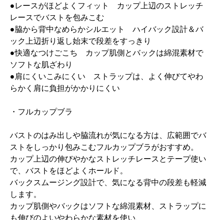
●レースがほどよくフィット カップ上辺のストレッチ
レースでバストを包みこむ
●脇から背中なめらかシルエット ハイバック設計＆バ
ック上辺折り返し始末で段差をすっきり
●快適なつけごこち カップ肌側とバックは綿混素材で
ソフトな肌ざわり
●肩にくいこみにくい ストラップは、よく伸びてやわ
らかく肩に負担がかかりにくい
・フルカップブラ
バストのはみ出しや脇流れが気になる方は、広範囲でバ
ストをしっかり包みこむフルカップブラがおすすめ。
カップ上辺の伸びやかなストレッチレースとテープ使い
で、バストをほどよくホールド。
バックスムージング設計で、気になる背中の段差も軽減
します。
カップ肌側やバックはソフトな綿混素材、ストラップに
も伸びのよいやわらかな素材を使い、