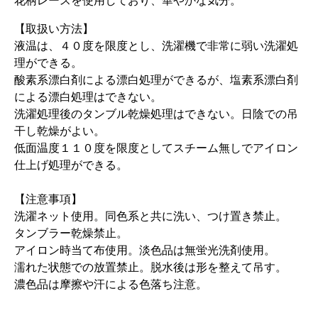
花柄レースを使用しており、華やかな気分。
【取扱い方法】
液温は、４０度を限度とし、洗濯機で非常に弱い洗濯処
理ができる。
酸素系漂白剤による漂白処理ができるが、塩素系漂白剤
による漂白処理はできない。
洗濯処理後のタンブル乾燥処理はできない。日陰での吊
干し乾燥がよい。
低面温度１１０度を限度としてスチーム無しでアイロン
仕上げ処理ができる。
【注意事項】
洗濯ネット使用。同色系と共に洗い、つけ置き禁止。
タンブラー乾燥禁止。
アイロン時当て布使用。淡色品は無蛍光洗剤使用。
濡れた状態での放置禁止。脱水後は形を整えて吊す。
濃色品は摩擦や汗による色落ち注意。