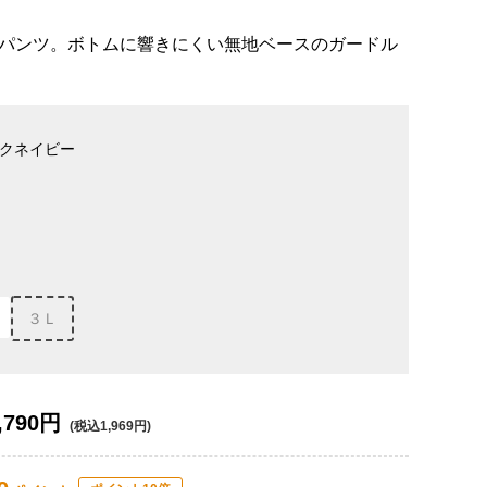
パンツ。ボトムに響きにくい無地ベースのガードル
クネイビー
３Ｌ
,790円
(税込1,969円)