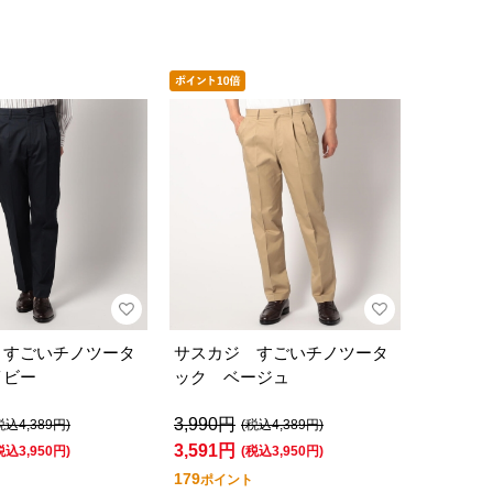
 すごいチノツータ
サスカジ すごいチノツータ
イビー
ック ベージュ
3,990円
税込4,389円)
(税込4,389円)
3,591円
税込3,950円)
(税込3,950円)
179
ポイント