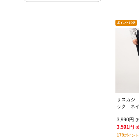
サスカジ
ック ネ
3,990円
(
3,591円
(
179
ポイント