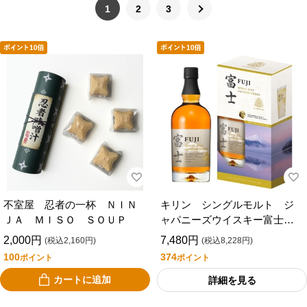
1
2
3
不室屋 忍者の一杯 ＮＩＮ
キリン シングルモルト ジ
ＪＡ ＭＩＳＯ ＳＯＵＰ
ャパニーズウイスキー富士
７００ｍｌ （タンブラー付
2,000円
7,480円
(税込2,160円)
(税込8,228円)
き）
100
374
ポイント
ポイント
カートに追加
詳細を見る