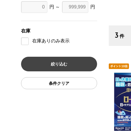
円 ～
円
在庫
3
件
在庫ありのみ表示
条件クリア