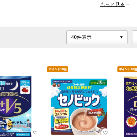
もっと見る
DHC
日本薬健
野口医
ファンケル
メタバリア
山本漢
ＵＨＡ味覚糖
ライスラボ
龍角散