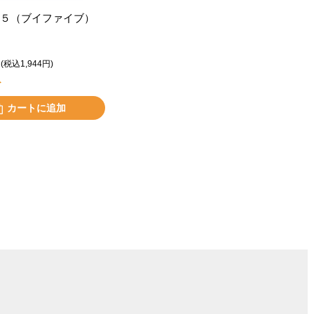
５（ブイファイブ）
(税込1,944円)
ト
カートに追加