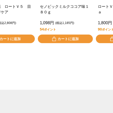
薬 ロートＶ５ 目
セノビックミルクココア味１
ロートＶ
Ｗケア
８０ｇ
ａ
1,098円
1,800円
税込2,808円)
(税込1,185円)
54
90
ポイント
ポイン
カートに追加
カートに追加