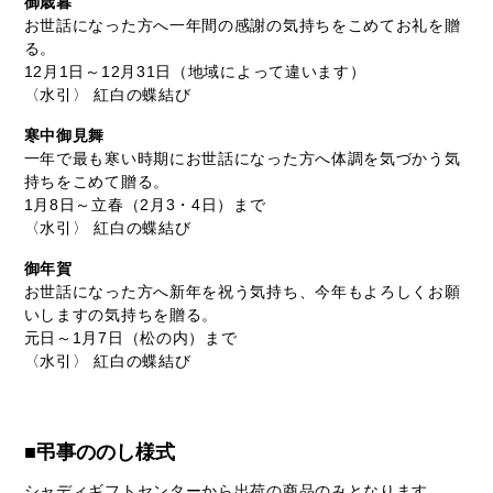
御歳暮
お世話になった方へ一年間の感謝の気持ちをこめてお礼を贈
る。
12月1日～12月31日（地域によって違います）
〈水引〉 紅白の蝶結び
寒中御見舞
一年で最も寒い時期にお世話になった方へ体調を気づかう気
持ちをこめて贈る。
1月8日～立春（2月3・4日）まで
〈水引〉 紅白の蝶結び
御年賀
お世話になった方へ新年を祝う気持ち、今年もよろしくお願
いしますの気持ちを贈る。
元日～1月7日（松の内）まで
〈水引〉 紅白の蝶結び
■弔事ののし様式
シャディギフトセンターから出荷の商品のみとなります。