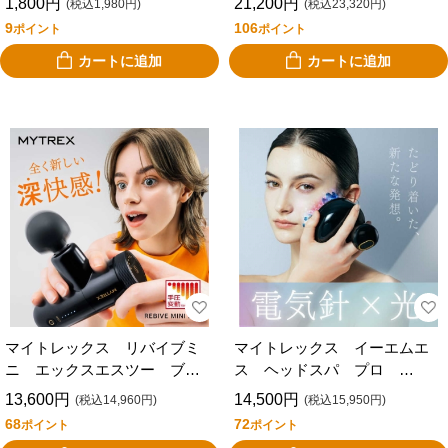
1,800円
21,200円
(税込1,980円)
(税込23,320円)
MTEA-03
DEEP X MT-HSDX-24B-B
9
106
ポイント
ポイント
カートに追加
カートに追加
マイトレックス リバイブミ
マイトレックス イーエムエ
ニ エックスエスツー ブラ
ス ヘッドスパ プロ
ック MYTREX REBIVE MINI
MYTREX EMS HEAD SPA
13,600円
14,500円
(税込14,960円)
(税込15,950円)
XS2 MT-RX2-24B-B
PRO MT-EHP22B-B
68
72
ポイント
ポイント