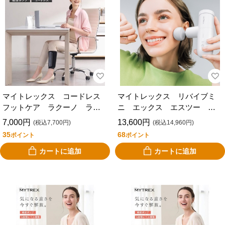
マイトレックス コードレス
マイトレックス リバイブミ
フットケア ラクーノ ライ
ニ エックス エスツー ホ
ト MYTREX RAKUNO LITE
ワイト MYTREX REBIVE
7,000円
13,600円
(税込7,700円)
(税込14,960円)
MT-RKL-25B
MINI XS2 MT-RX2-24W-B
35
68
ポイント
ポイント
カートに追加
カートに追加