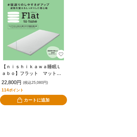
【ｎｉｓｈｉｋａｗａ睡眠Ｌ
ａｂｏ】フラット マットレ
ス上に敷くタイプＤ 姿勢が
22,800円
(税込25,080円)
気になる方へ！
114
ポイント
カートに追加