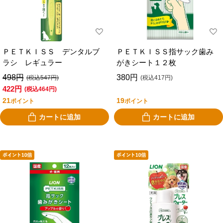
ＰＥＴＫＩＳＳ デンタルブ
ＰＥＴＫＩＳＳ指サック歯み
ラシ レギュラー
がきシート１２枚
498円
380円
(税込547円)
(税込417円)
422円
(税込464円)
21
19
ポイント
ポイント
カートに追加
カートに追加