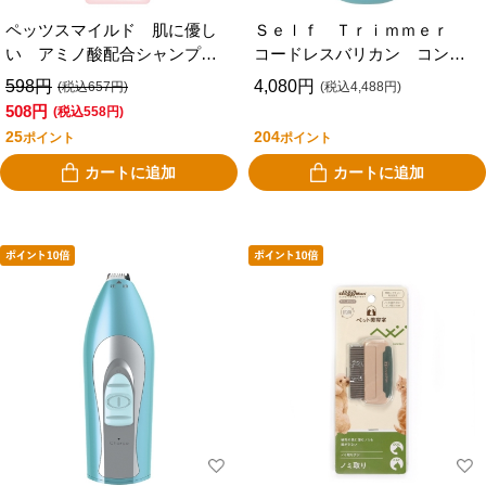
ペッツスマイルド 肌に優し
Ｓｅｌｆ Ｔｒｉｍｍｅｒ
い アミノ酸配合シャンプ
コードレスバリカン コンパ
ー 短毛犬用 ３５０ｍＬ
クト
598円
4,080円
(税込657円)
(税込4,488円)
508円
(税込558円)
25
204
ポイント
ポイント
カートに追加
カートに追加