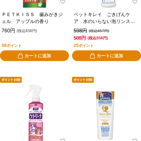
ＰＥＴＫＩＳＳ 歯みがきジ
ペットキレイ ごきげんケ
ェル アップルの香り
ア 水のいらない泡リンスイ
ンシャンプー 犬用
760円
598円
(税込836円)
(税込657円)
508円
(税込558円)
38
25
ポイント
ポイント
カートに追加
カートに追加