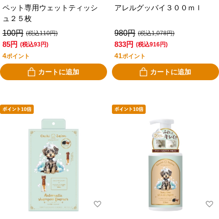
ペット専用ウェットティッシ
アレルグッバイ３００ｍｌ
ュ２５枚
100円
980円
(税込110円)
(税込1,078円)
85円
833円
(税込93円)
(税込916円)
4
41
ポイント
ポイント
カートに追加
カートに追加