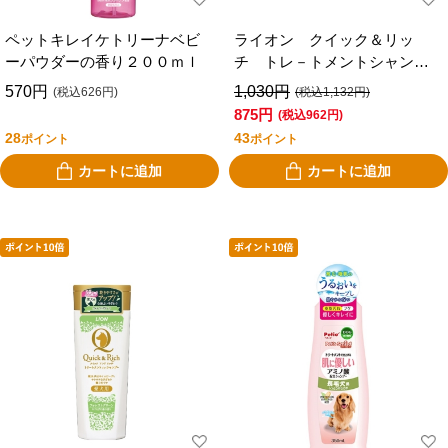
ペットキレイケトリーナベビ
ライオン クイック＆リッ
ーパウダーの香り２００ｍｌ
チ トレ－トメントシャンプ
ー サボン ２００ｍｌ
570円
1,030円
(税込626円)
(税込1,132円)
875円
(税込962円)
28
43
ポイント
ポイント
カートに追加
カートに追加