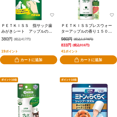
ＰＥＴＫＩＳＳ 指サック歯
ＰＥＴＫＩＳＳブレスウォー
みがきシート アップルの香
ターアップルの香り１５０ｍ
り
ｌ
380円
980円
(税込417円)
(税込1,078円)
833円
(税込916円)
19
41
ポイント
ポイント
カートに追加
カートに追加