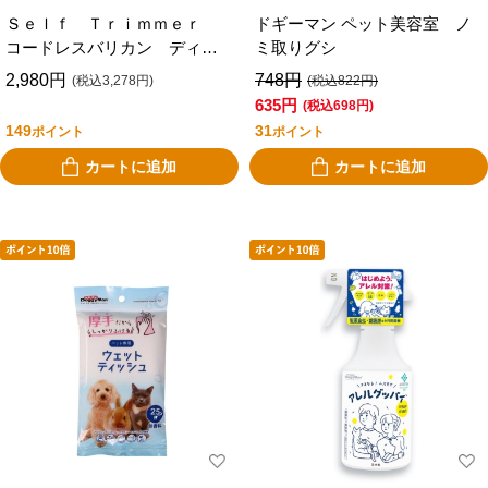
Ｓｅｌｆ Ｔｒｉｍｍｅｒ
ドギーマン ペット美容室 ノ
コードレスバリカン ディテ
ミ取りグシ
ール
2,980円
748円
(税込3,278円)
(税込822円)
635円
(税込698円)
149
31
ポイント
ポイント
カートに追加
カートに追加