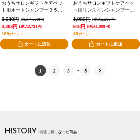
おうちサロンギフトケアペッ
おうちサロンギフトケアペッ
ト用オートシャンプー３５０
ト用リンスインシャンプー３
ｍｌ
５０ｍｌ
3,980円
1,080円
(税込4,378円)
(税込1,188円)
3,383円
918円
(税込3,721円)
(税込1,009円)
169
45
ポイント
ポイント
カートに追加
カートに追加
1
2
3
5
HISTORY
最近ご覧になった商品