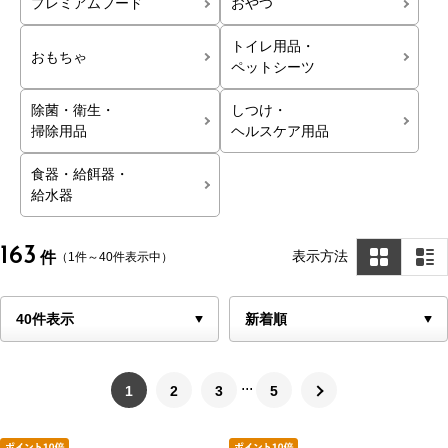
プレミアムフード
おやつ
トイレ用品・
おもちゃ
ペットシーツ
除菌・衛生・
しつけ・
掃除用品
ヘルスケア用品
食器・給餌器・
給水器
163
表示方法
件
（1件～40件表示中）
1
2
3
5