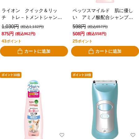
ライオン クイック＆リッ
ペッツスマイルド 肌に優し
チ トレ－トメントシャンプ
い アミノ酸配合シャンプ
ー グリーン ２００ｍｌ
ー 長毛犬用 ３５０ｍＬ
1,030円
598円
(税込1,132円)
(税込657円)
875円
508円
(税込962円)
(税込558円)
43
25
ポイント
ポイント
カートに追加
カートに追加