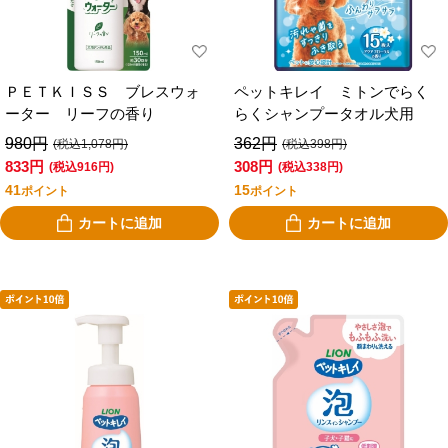
ＰＥＴＫＩＳＳ ブレスウォ
ペットキレイ ミトンでらく
ーター リーフの香り
らくシャンプータオル犬用
980円
362円
(税込1,078円)
(税込398円)
833円
308円
(税込916円)
(税込338円)
41
15
ポイント
ポイント
カートに追加
カートに追加