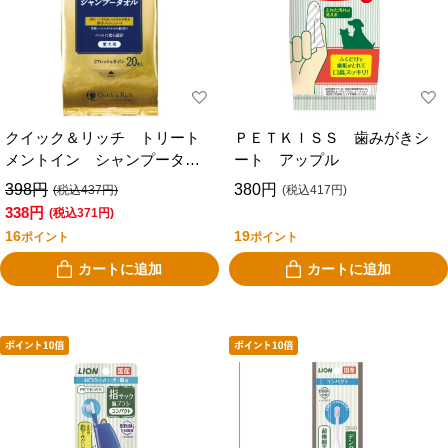
クイック＆リッチ トリート
ＰＥＴＫＩＳＳ 歯みがきシ
メントイン シャンプータオ
ート アップル
ル 愛犬用 リフレッシュサ
398円
380円
(税込437円)
(税込417円)
ボン
338円
(税込371円)
16
19
ポイント
ポイント
カートに追加
カートに追加