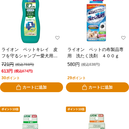
ライオン ペットキレイ 皮
ライオン ペットの布製品専
フを守るシャンプー愛犬用
用 洗たく洗剤 ４００ｇ
３３０ｍｌ
721円
580円
(税込793円)
(税込638円)
613円
(税込674円)
30
29
ポイント
ポイント
カートに追加
カートに追加