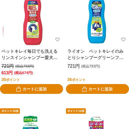
ペットキレイ毎日でも洗える
ライオン ペットキレイのみ
リンスインシャンプー愛犬用
とりシャンプーグリーンフロ
３３０ｍｌ
ーラル３３０ｍｌ
721円
721円
(税込793円)
(税込793円)
613円
(税込674円)
30
36
ポイント
ポイント
カートに追加
カートに追加