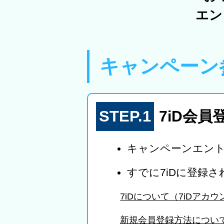
エン
キャンペーン参
STEP.1
7iD会
キャンペーンエント
すでに7iDに登録
7iDについて（7iDア
新規会員登録方法につい