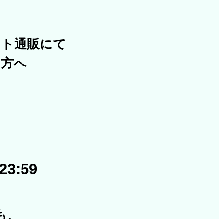
ット通販にて
た方へ
23:59
て
も、