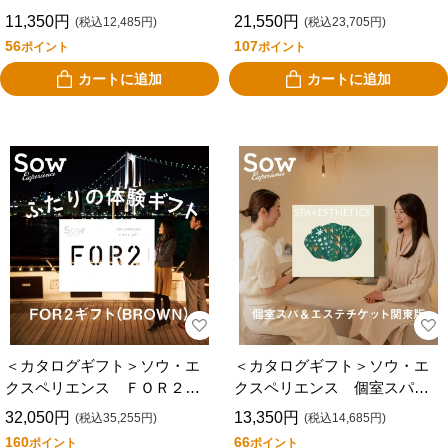
フト（ＧＲＥＥＮ)
フト（ＲＥＤ）
11,350円
21,550円
(税込12,485円)
(税込23,705円)
56
107
ポイント
ポイント
カートに追加
カートに追加
＜カタログギフト＞ソウ・エ
＜カタログギフト＞ソウ・エ
クスペリエンス ＦＯＲ２ギ
クスペリエンス 個室スパ＆
フト（ＢＲＯＷＮ）
エステチケット 関東版
32,050円
13,350円
(税込35,255円)
(税込14,685円)
160
66
ポイント
ポイント