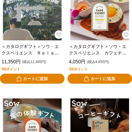
＜カタログギフト＞ソウ・エ
＜カタログギフト＞ソウ・エ
クスペリエンス Ｒｅｌａ
クスペリエンス カフェチケ
ｘ Ｇｉｆｔ ｆｏｒ ＭＥ
ット ＴＯＫＹＯ
11,350円
4,050円
(税込12,485円)
(税込4,455円)
Ｎ
56
20
ポイント
ポイント
カートに追加
カートに追加