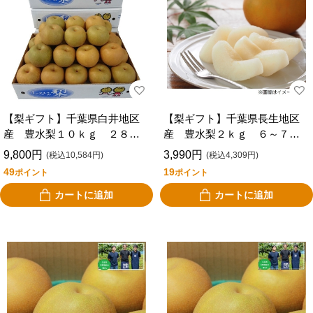
【梨ギフト】千葉県白井地区
【梨ギフト】千葉県長生地区
産 豊水梨１０ｋｇ ２８個
産 豊水梨２ｋｇ ６～７個
入 ＣＳＨ１０－２８
入 ＣＨＯＫ２Ｋ－６－７
9,800円
3,990円
(税込10,584円)
(税込4,309円)
49
19
ポイント
ポイント
カートに追加
カートに追加