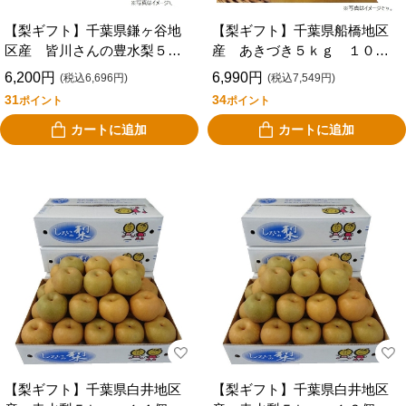
【梨ギフト】千葉県鎌ヶ谷地
【梨ギフト】千葉県船橋地区
区産 皆川さんの豊水梨５ｋ
産 あきづき５ｋｇ １０～
ｇ １４個入 ＭＨ５－１４
１４個入 ＦＡ５－１０－１
6,200円
6,990円
(税込6,696円)
(税込7,549円)
４
31
34
ポイント
ポイント
カートに追加
カートに追加
【梨ギフト】千葉県白井地区
【梨ギフト】千葉県白井地区