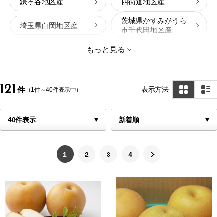
鎌ヶ谷地区産
四街道地区産
茨城県かすみがうら
埼玉県白岡地区産
市千代田地区産
船橋地区
その他産地
もっと見る
千葉県産 商品一覧
121
表示方法
件
（1件～40件表示中）
1
2
3
4