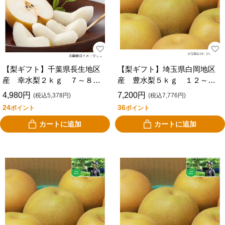
【梨ギフト】千葉県長生地区
【梨ギフト】埼玉県白岡地区
産 幸水梨２ｋｇ ７～８個
産 豊水梨５ｋｇ １２～１
入 ＣＨＯＫ２Ｋ－７－８
４個入 ＳＨ５－１２－１４
4,980円
7,200円
(税込5,378円)
(税込7,776円)
24
36
ポイント
ポイント
カートに追加
カートに追加