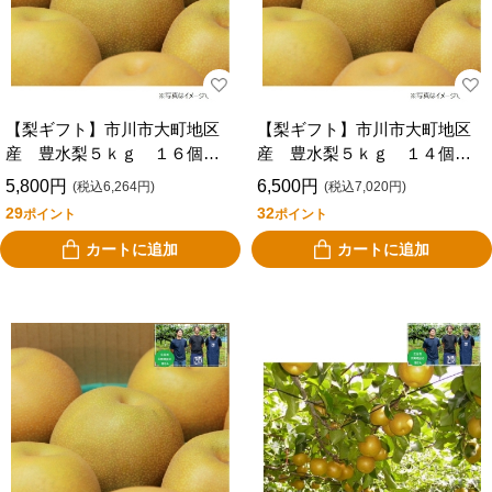
【梨ギフト】市川市大町地区
【梨ギフト】市川市大町地区
産 豊水梨５ｋｇ １６個
産 豊水梨５ｋｇ １４個
入 ＣＩＨ５－１６
入 ＣＩＨ５－１４
5,800円
6,500円
(税込6,264円)
(税込7,020円)
29
32
ポイント
ポイント
カートに追加
カートに追加