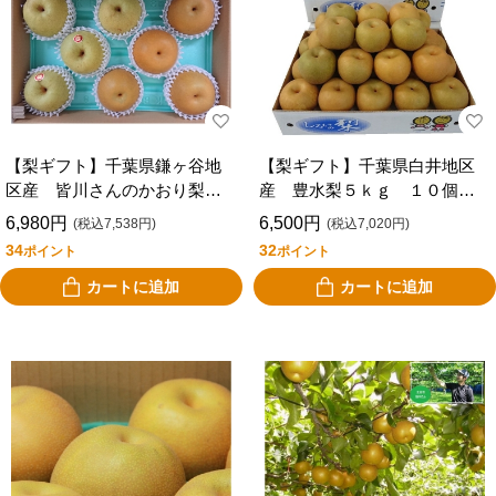
【梨ギフト】千葉県鎌ヶ谷地
【梨ギフト】千葉県白井地区
区産 皆川さんのかおり梨＆
産 豊水梨５ｋｇ １０個
豊水梨５ｋｇ ８個入 ＭＫ
入 ＣＳＨ５－１０
6,980円
6,500円
(税込7,538円)
(税込7,020円)
Ｈ－８
34
32
ポイント
ポイント
カートに追加
カートに追加