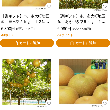
【梨ギフト】市川市大町地区
【梨ギフト】市川市大町地区
産 豊水梨５ｋｇ １２個
産 あきづき梨５ｋｇ １０
入 ＣＩＨ５－１２
～１４個入 ＣＩＡ５－１０
6,800円
6,980円
(税込7,344円)
(税込7,538円)
－１４
34
34
ポイント
ポイント
カートに追加
カートに追加