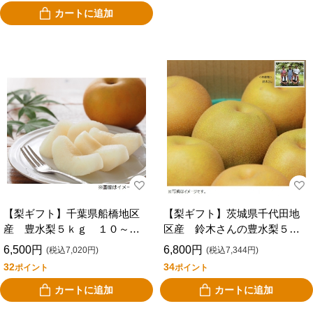
カートに追加
【梨ギフト】千葉県船橋地区
【梨ギフト】茨城県千代田地
産 豊水梨５ｋｇ １０～１
区産 鈴木さんの豊水梨５ｋ
４個入 ＦＨ５－１０－１４
ｇ １２個入 ＣＨ５－１２
6,500円
6,800円
(税込7,020円)
(税込7,344円)
32
34
ポイント
ポイント
カートに追加
カートに追加