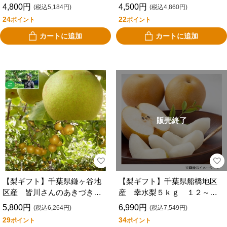
ＣＩＨ３－８
ＣＩＨ３－９
4,800円
4,500円
(税込5,184円)
(税込4,860円)
24
22
ポイント
ポイント
カートに追加
カートに追加
販売終了
【梨ギフト】千葉県鎌ヶ谷地
【梨ギフト】千葉県船橋地区
区産 皆川さんのあきづき梨
産 幸水梨５ｋｇ １２～１
＆かおり梨３ｋｇ ４～６個
６個入 ＦＫ５－１２－１６
5,800円
6,990円
(税込6,264円)
(税込7,549円)
入 ＭＡＫ３－４－５
29
34
ポイント
ポイント