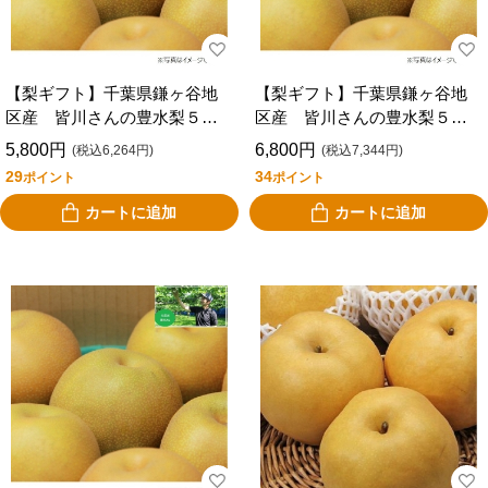
【梨ギフト】千葉県鎌ヶ谷地
【梨ギフト】千葉県鎌ヶ谷地
区産 皆川さんの豊水梨５ｋ
区産 皆川さんの豊水梨５ｋ
ｇ １６個入 ＭＨ５－１６
ｇ １２個入 ＭＨ５－１２
5,800円
6,800円
(税込6,264円)
(税込7,344円)
29
34
ポイント
ポイント
カートに追加
カートに追加