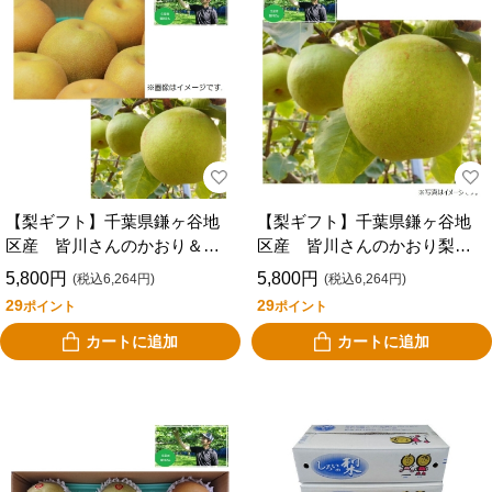
【梨ギフト】千葉県鎌ヶ谷地
【梨ギフト】千葉県鎌ヶ谷地
区産 皆川さんのかおり＆豊
区産 皆川さんのかおり梨３
水３ｋｇ ４～５個入 ＭＫ
ｋｇ ４～６個入 ＭＫＡ３
5,800円
5,800円
(税込6,264円)
(税込6,264円)
Ｈ３－４－５
－４－６
29
29
ポイント
ポイント
カートに追加
カートに追加