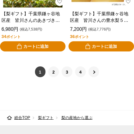
【梨ギフト】千葉県鎌ヶ谷地
【梨ギフト】千葉県鎌ヶ谷地
区産 皆川さんのあきづき＆
区産 皆川さんの豊水梨５ｋ
かおり梨５ｋｇ ８個入 Ｍ
ｇ １０個入 ＭＨ５－１０
6,980円
7,200円
(税込7,538円)
(税込7,776円)
ＡＫ５－８
34
36
ポイント
ポイント
カートに追加
カートに追加
1
2
3
4
総合TOP
梨ギフト
梨の産地から選ぶ