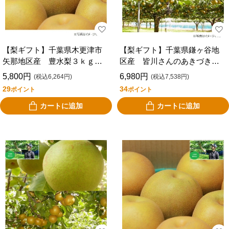
【梨ギフト】千葉県木更津市
【梨ギフト】千葉県鎌ヶ谷地
矢那地区産 豊水梨３ｋｇ
区産 皆川さんのあきづき梨
６～８個入 ＫＨ３－６－８
５ｋｇ ９～１３個入 ＭＡ
5,800円
6,980円
(税込6,264円)
(税込7,538円)
５－９－１３
29
34
ポイント
ポイント
カートに追加
カートに追加