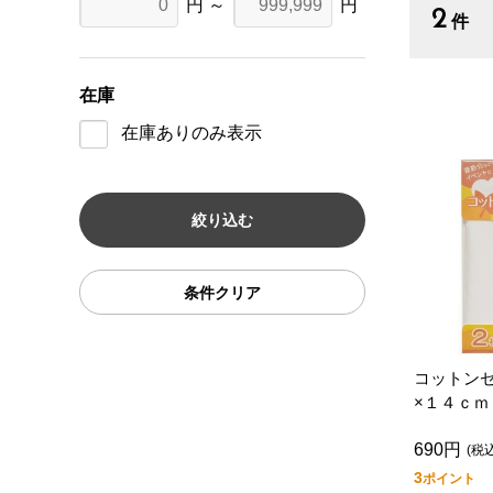
円 ～
円
2
件
在庫
在庫ありのみ表示
条件クリア
コットン
×１４ｃｍ
690円
(税
3
ポイント