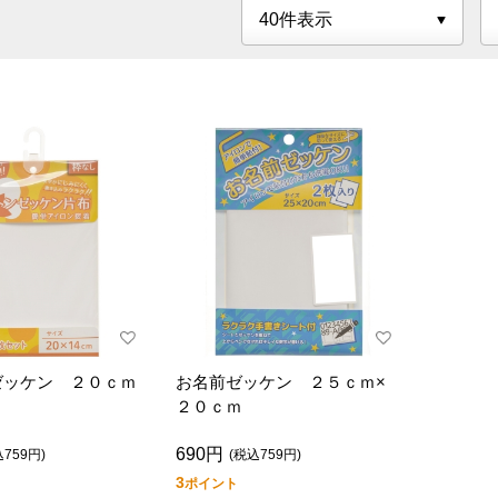
ゼッケン ２０ｃｍ
お名前ゼッケン ２５ｃｍ×
２０ｃｍ
690円
込759円)
(税込759円)
3
ポイント