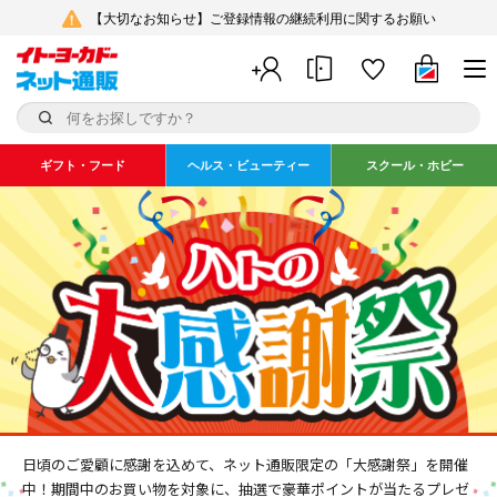
【大切なお知らせ】ご登録情報の継続利用に関するお願い
ギフト・フード
ヘルス・ビューティー
スクール・ホビー
ハトの大感謝祭
日頃のご愛顧に感謝を込めて、ネット通販限定の「大感謝祭」を開催
中！
期間中のお買い物を対象に、抽選で豪華ポイントが当たるプレゼ