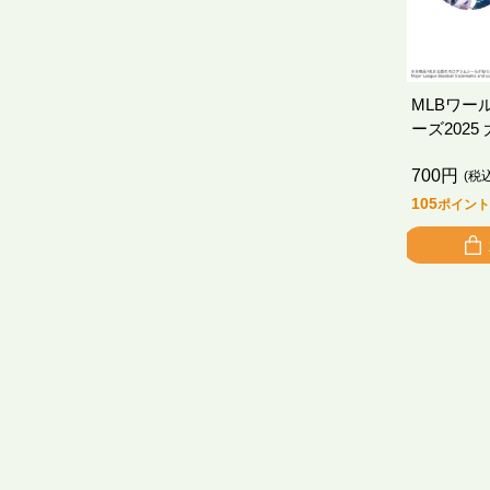
MLBワー
ーズ202
ちわ A
700円
(税
105
ポイント