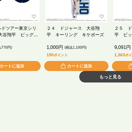
ルドツアー東京シリ
２４ ドジャース 大谷翔
２５ ド
5 大谷翔平 ビッグう
平 キーリング キケポーズ
平 ビッ
（９．５
1,000円
9,091円
投手）
込770円)
(税込1,100円)
150
1,363
ポイント
ポイ
カートに追加
カートに追加
もっと見る