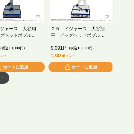
ジャース 大谷翔
２５ ドジャース 大谷翔
グヘッドボブル
平 ビッグヘッドボブル
インチ／ビジター／
（９．５インチ／ホーム／投
9,091円
手）
(税込10,000円)
(税込10,000円)
1,363
ント
ポイント
カートに追加
カートに追加