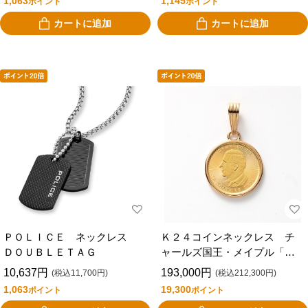
1,063
1,145
ポイント
ポイント
カートに追加
カートに追加
ＰＯＬＩＣＥ ネックレス
Ｋ２４コインネックレス チ
ＤＯＵＢＬＥＴＡＧ
ャールズ国王・メイプル「２
０２６年」 １／１０オンス
10,637円
193,000円
(税込11,700円)
(税込212,300円)
1,063
19,300
ポイント
ポイント