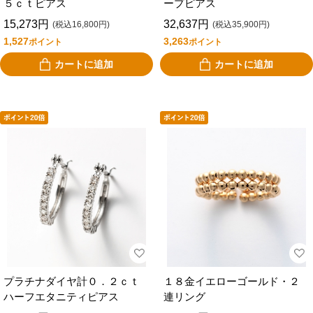
５ｃｔピアス
ープピアス
15,273円
32,637円
(税込16,800円)
(税込35,900円)
1,527
3,263
ポイント
ポイント
カートに追加
カートに追加
プラチナダイヤ計０．２ｃｔ
１８金イエローゴールド・２
ハーフエタニティピアス
連リング