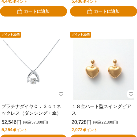
4,445
5,436
ポイント
ポイント
カートに追加
カートに追加
プラチナダイヤ０．３ｃｔネ
１８金ハート型スイングピア
ックレス（ダンシング・傘）
ス
52,546円
20,728円
(税込57,800円)
(税込22,800円)
5,254
2,072
ポイント
ポイント