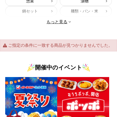
惣菜
漬物
鍋セット
麺類・パン・米
食用油・オイル
調味料
もっと見る
海苔
佃煮
瓶詰・缶詰
その他乾物
ご指定の条件に一致する商品が見つかりませんでした。
練物
ドレッシング
乳製品
フラワーギフト
開催中のイベント
バス・ヘルス用品
カタログギフト