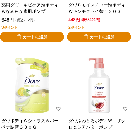
薬用ダヴニキビケア泡ボディ
ダヴＢモイスチャー泡ボディ
Ｗなめらか素肌ポンプ
Ｗキンモクセイ替４３０Ｇ
448円
648円
(税込492円)
(税込712円)
3
2
ポイント
ポイント
カートに追加
カートに追加
ダヴボディＷシトラス＆バー
ダヴふわとろボディＷ ザク
ベナ詰替３３０Ｇ
ロ＆シアバターポンプ