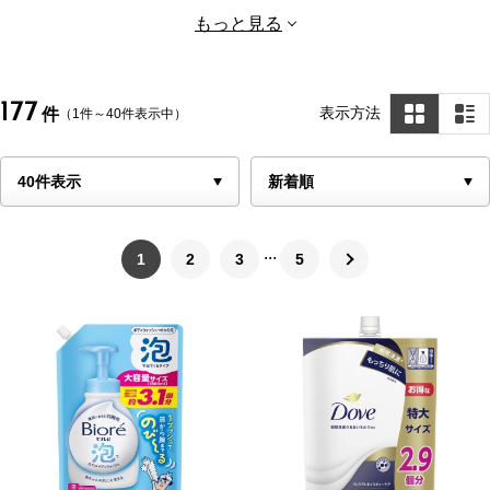
もっと見る
177
表示方法
件
（1件～40件表示中）
1
2
3
5