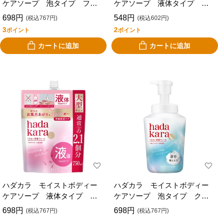
ケアソープ 泡タイプ フロ
ケアソープ 液体タイプ フ
ーラルブーケの香り 本体
ローラル 本体 ４８０ｍｌ
698円
548円
(税込767円)
(税込602円)
５４０ｍｌ
3
2
ポイント
ポイント
カートに追加
カートに追加
ハダカラ モイストボディー
ハダカラ モイストボディー
ケアソープ 液体タイプ フ
ケアソープ 泡タイプ クリ
ローラル 詰替 大 ７５０
ーミーソープ 本体 ５４０
698円
698円
(税込767円)
(税込767円)
ｍｌ
ｍｌ