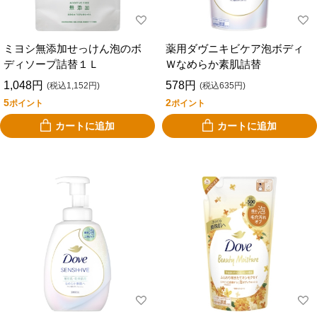
ミヨシ無添加せっけん泡のボ
薬用ダヴニキビケア泡ボディ
ディソープ詰替１Ｌ
Ｗなめらか素肌詰替
1,048円
578円
(税込1,152円)
(税込635円)
5
2
ポイント
ポイント
カートに追加
カートに追加