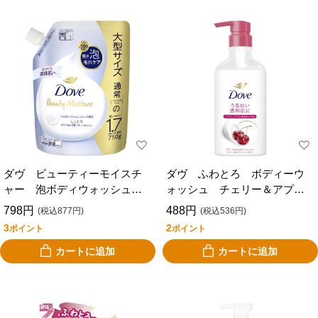
ダヴ ビューティーモイスチ
ダヴ ふわとろ ボディーウ
ャー 泡ボディウォッシュ
ォッシュ チェリー＆アプリ
しっとり 詰替用 ７５０ｇ
コットミルク ポンプ ４５
798円
488円
(税込877円)
(税込536円)
０ｇ
3
2
ポイント
ポイント
カートに追加
カートに追加