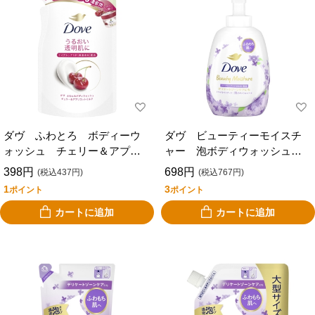
ダヴ ふわとろ ボディーウ
ダヴ ビューティーモイスチ
ォッシュ チェリー＆アプリ
ャー 泡ボディウォッシュ
コットミルク 替 ３４０ｇ
トワイライトブーケ ポン
398円
698円
(税込437円)
(税込767円)
プ ５４０ｇ
1
3
ポイント
ポイント
カートに追加
カートに追加