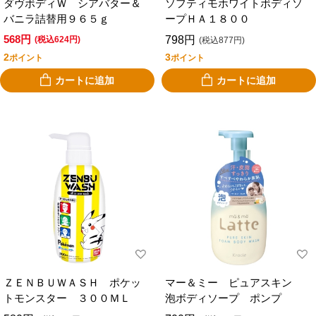
ダヴボディＷ シアバター＆
ソフティモホワイトボディソ
バニラ詰替用９６５ｇ
ープＨＡ１８００
568円
798円
(税込624円)
(税込877円)
2
3
ポイント
ポイント
カートに追加
カートに追加
ＺＥＮＢＵＷＡＳＨ ポケッ
マー＆ミー ピュアスキン
トモンスター ３００ＭＬ
泡ボディソープ ポンプ