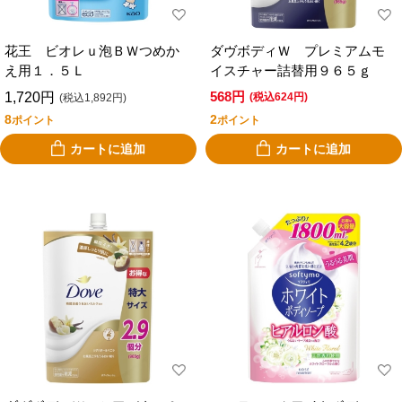
花王 ビオレｕ泡ＢＷつめか
ダヴボディＷ プレミアムモ
え用１．５Ｌ
イスチャー詰替用９６５ｇ
568円
1,720円
(税込624円)
(税込1,892円)
8
2
ポイント
ポイント
カートに追加
カートに追加