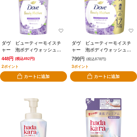
ダヴ ビューティーモイスチ
ダヴ ビューティーモイスチ
ャー 泡ボディウォッシュ
ャー 泡ボディウォッシュ
ブーケ 替 ４３０ｇ
ブーケ 替 ７５０ｇ
448円
799円
(税込492円)
(税込878円)
2
3
ポイント
ポイント
カートに追加
カートに追加