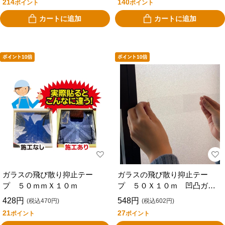
214
140
ポイント
ポイント
カートに追加
カートに追加
ガラスの飛び散り抑止テー
ガラスの飛び散り抑止テー
プ ５０ｍｍＸ１０ｍ
プ ５０Ｘ１０ｍ 凹凸ガラ
ス用
428円
548円
(税込470円)
(税込602円)
21
27
ポイント
ポイント