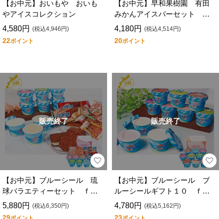
【お中元】おいもや おいも
【お中元】早和果樹園 有田
やアイスコレクション
みかんアイスバーセット Ｃ
Ｄ６－Ｍ１０
4,580円
4,180円
(税込4,946円)
(税込4,514円)
22
20
ポイント
ポイント
販売終了
販売終了
【お中元】ブルーシール 琉
【お中元】ブルーシール ブ
球バラエティーセット ｆｂ
ルーシールギフト１０ ｆｂ
ｓ－５０３３３２
ｓ－５０３３４０
5,880円
4,780円
(税込6,350円)
(税込5,162円)
29
23
ポイント
ポイント