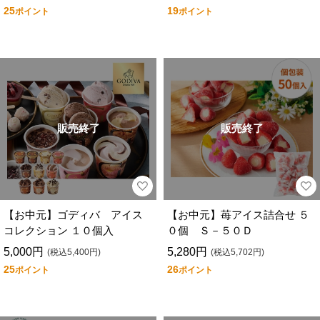
25
19
ポイント
ポイント
販売終了
販売終了
【お中元】ゴディバ アイス
【お中元】苺アイス詰合せ ５
コレクション １０個入
０個 Ｓ－５０Ｄ
5,000円
5,280円
(税込5,400円)
(税込5,702円)
25
26
ポイント
ポイント