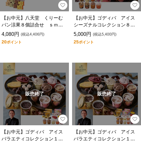
【お中元】八天堂 くりーむ
【お中元】ゴディバ アイス
パン涼果８個詰合せ ｓｍ０
シーズナルコレクション８個
６５
入
4,080円
5,000円
(税込4,406円)
(税込5,400円)
20
25
ポイント
ポイント
販売終了
販売終了
【お中元】ゴディバ アイス
【お中元】ゴディバ アイス
バラエティコレクション１０
バラエティコレクション１６