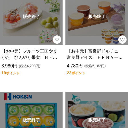
販売終了
販売終了
【お中元】フルーツ王国やま
【お中元】富良野ドルチェ
がた ひんやり果実 ＨＦー
富良野アイス ＦＲＮＡー１
ＦＹＡ
０
3,980円
4,780円
(税込4,298円)
(税込5,162円)
19
23
ポイント
ポイント
販売終了
販売終了