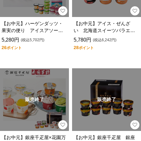
【お中元】ハーゲンダッツ・
【お中元】アイス・ぜんざ
果実の便り アイスアソート
い 北海道スイーツバラエテ
ギフト ＤＳ－ＩＹ４
ィ ＨＳＷ－４７１
5,280円
5,780円
(税込5,702円)
(税込6,242円)
26
28
ポイント
ポイント
販売終了
販売終了
【お中元】銀座千疋屋×花園万
【お中元】銀座千疋屋 銀座