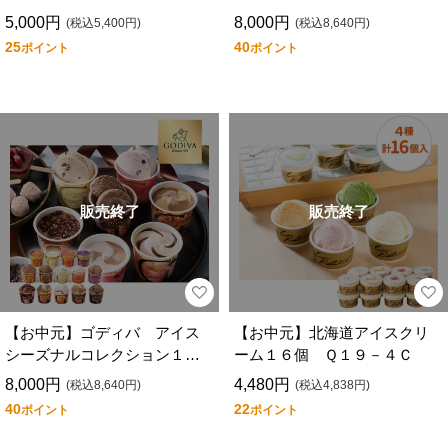
個入
個入
5,000円
8,000円
(税込5,400円)
(税込8,640円)
25
40
ポイント
ポイント
販売終了
販売終了
【お中元】ゴディバ アイス
【お中元】北海道アイスクリ
シーズナルコレクション１４
ーム１６個 Ｑ１９－４Ｃ
個入
8,000円
4,480円
(税込8,640円)
(税込4,838円)
40
22
ポイント
ポイント