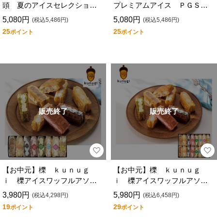
頭 夏のアイスセレクショ
プレミアムアイス ＰＧＳ－
ン ＨＭー０８７
０３６Ｎ
5,080円
5,080円
(税込5,486円)
(税込5,486円)
25
25
ポイント
ポイント
販売終了
販売終了
【お中元】櫟 ｋｕｎｕｇ
【お中元】櫟 ｋｕｎｕｇ
ｉ 櫟アイスワッフルアソー
ｉ 櫟アイスワッフルアソー
ト ８２５ＯＣＡＩ
ト １６２５ＯＣＡＰ
3,980円
5,980円
(税込4,298円)
(税込6,458円)
19
29
ポイント
ポイント