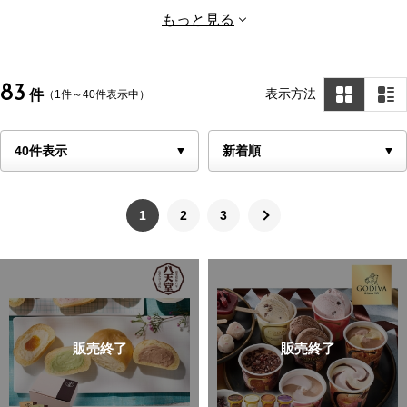
カステラ
せんべい・あられ
もっと見る
和菓子詰合せ
その他和菓子
83
表示方法
件
（1件～40件表示中）
1
2
3
販売終了
販売終了