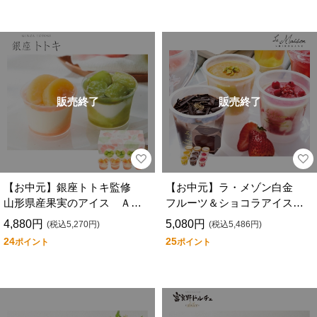
販売終了
販売終了
【お中元】銀座トトキ監修
【お中元】ラ・メゾン白金
山形県産果実のアイス ＡＨ
フルーツ＆ショコラアイス
ーＰＳ
ＡＨーＭＦ
4,880円
5,080円
(税込5,270円)
(税込5,486円)
24
25
ポイント
ポイント