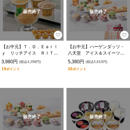
販売終了
販売終了
【お中元】Ｔ．Ｄ．Ｅａｒｌ
【お中元】ハーゲンダッツ・
ｙ リッチアイス ＲＩＴ－
八天堂 アイス＆スイーツバ
７
ラエティ ＨＨ－２０
3,980円
5,380円
(税込4,298円)
(税込5,810円)
19
26
ポイント
ポイント
販売終了
販売終了