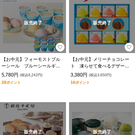
販売終了
販売終了
【お中元】フォーモストブル
【お中元】メリーチョコレー
ーシール ブルーシールギフ
ト 凍らせて食べるデザート
ト１２
セット ＫＤ－Ｓ
5,780円
3,380円
(税込6,242円)
(税込3,650円)
28
16
ポイント
ポイント
販売終了
販売終了