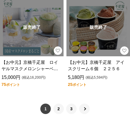
販売終了
販売終了
【お中元】京橋千疋屋 ロイ
【お中元】京橋千疋屋 アイ
ヤルマスクメロンシャーベッ
スクリーム６個 ２２５６
ト ２２０１
15,000円
5,180円
(税込16,200円)
(税込5,594円)
75
25
ポイント
ポイント
1
2
3