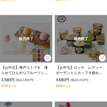
販売終了
販売終了
【お中元】神戸コトブキ 凍
【お中元】ロッテ レディー
らせてひんやりフルーツシャ
ボーデンミニカップ９個セッ
ーベット ＫＫＢーＣＣ
ト Ｓ４０４
3,580円
4,680円
(税込3,866円)
(税込5,054円)
17
23
ポイント
ポイント