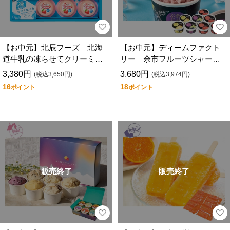
【お中元】北辰フーズ 北海
【お中元】ディームファクト
道牛乳の凍らせてクリーミー
リー 余市フルーツシャーベ
シャーベット ＣＳ－１１
ットセット ＹＦＳＳ－８
3,380円
3,680円
(税込3,650円)
(税込3,974円)
16
18
ポイント
ポイント
販売終了
販売終了