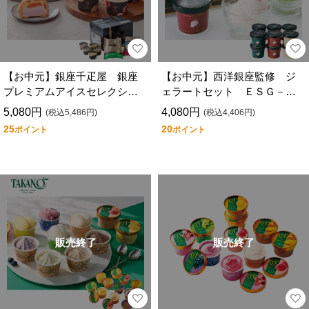
【お中元】銀座千疋屋 銀座
【お中元】西洋銀座監修 ジ
プレミアムアイスセレクショ
ェラートセット ＥＳＧ－１
ン ＰＧＳ－５０７
２
5,080円
4,080円
(税込5,486円)
(税込4,406円)
25
20
ポイント
ポイント
販売終了
販売終了