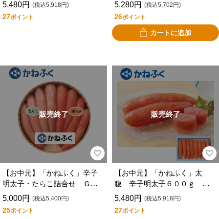
０ｇ Ｇ－３
ＡＲ－３６０
5,480円
5,280円
(税込5,918円)
(税込5,702円)
27
26
ポイント
ポイント
カートに追加
販売終了
販売終了
【お中元】「かねふく」辛子
【お中元】「かねふく」太
明太子・たらこ詰合せ Ｇ－
腹 辛子明太子６００ｇ Ｇ
１１
－１
5,000円
5,480円
(税込5,400円)
(税込5,918円)
25
27
ポイント
ポイント