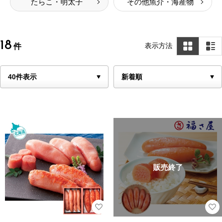
たらこ・明太子
その他魚介・海産物
18
表示方法
件
販売終了