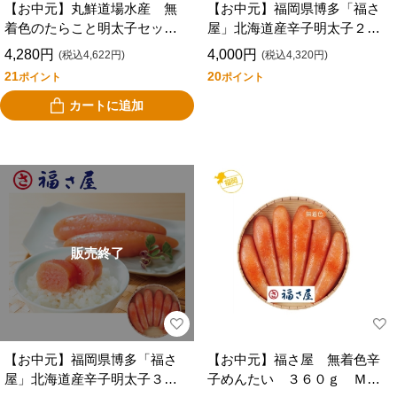
【お中元】丸鮮道場水産 無
【お中元】福岡県博多「福さ
着色のたらこと明太子セッ
屋」北海道産辛子明太子２１
ト ＲＭＴＭ－２００
０ｇ Ｇ－４
4,280円
4,000円
(税込4,622円)
(税込4,320円)
21
20
ポイント
ポイント
カートに追加
販売終了
【お中元】福岡県博多「福さ
【お中元】福さ屋 無着色辛
屋」北海道産辛子明太子３５
子めんたい ３６０ｇ ＭＭ