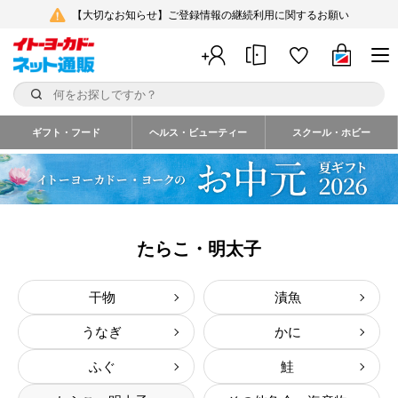
【大切なお知らせ】ご登録情報の継続利用に関するお願い
ギフト・フード
ヘルス・ビューティー
スクール・ホビー
たらこ・明太子
干物
漬魚
うなぎ
かに
ふぐ
鮭