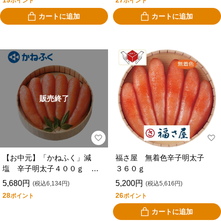
19
27
ポイント
ポイント
カートに追加
カートに追加
販売終了
【お中元】「かねふく」減
福さ屋 無着色辛子明太子
塩 辛子明太子４００ｇ Ｇ
３６０ｇ
－９
5,680円
5,200円
(税込6,134円)
(税込5,616円)
28
26
ポイント
ポイント
カートに追加