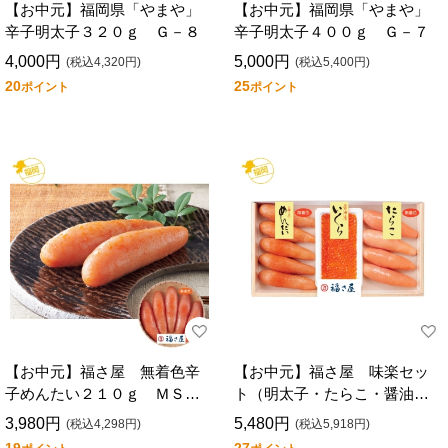
【お中元】福岡県「やまや」
【お中元】福岡県「やまや」
辛子明太子３２０ｇ Ｇ－８
辛子明太子４００ｇ Ｇ－７
4,000円
5,000円
(税込4,320円)
(税込5,400円)
20
25
ポイント
ポイント
【お中元】福さ屋 無着色辛
【お中元】福さ屋 味楽セッ
子めんたい２１０ｇ ＭＳＲ
ト（明太子・たらこ・醤油漬
－２１０
いくら詰合せ）ＳＲ－５０Ｌ
3,980円
5,480円
(税込4,298円)
(税込5,918円)