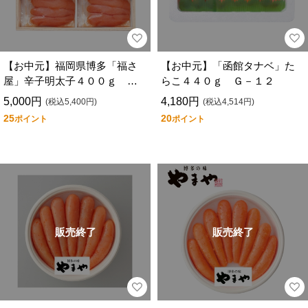
【お中元】福岡県博多「福さ
【お中元】「函館タナベ」た
屋」辛子明太子４００ｇ Ｇ
らこ４４０ｇ Ｇ－１２
－１０
5,000円
4,180円
(税込5,400円)
(税込4,514円)
25
20
ポイント
ポイント
販売終了
販売終了