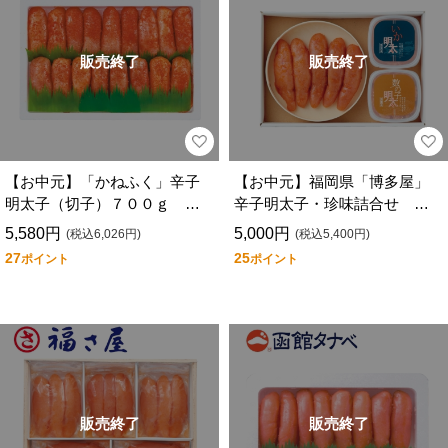
販売終了
販売終了
【お中元】「かねふく」辛子
【お中元】福岡県「博多屋」
明太子（切子）７００ｇ Ｇ
辛子明太子・珍味詰合せ Ｇ
－２
－１３
5,580円
5,000円
(税込6,026円)
(税込5,400円)
27
25
ポイント
ポイント
販売終了
販売終了