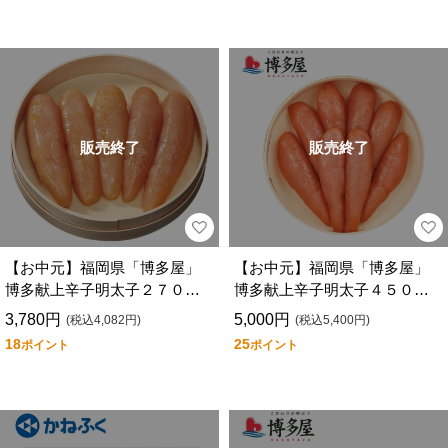
販売終了
販売終了
【お中元】福岡県「博多屋」
【お中元】福岡県「博多屋」
博多献上辛子明太子２７０
博多献上辛子明太子４５０
ｇ Ｇ－６
ｇ Ｇ－５
3,780円
5,000円
(税込4,082円)
(税込5,400円)
18
25
ポイント
ポイント