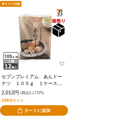
セブンプレミアム あんドー
ナツ １０５ｇ １ケース１
２個入り
2,012円
(税込2,172円)
100
ポイント
カートに追加