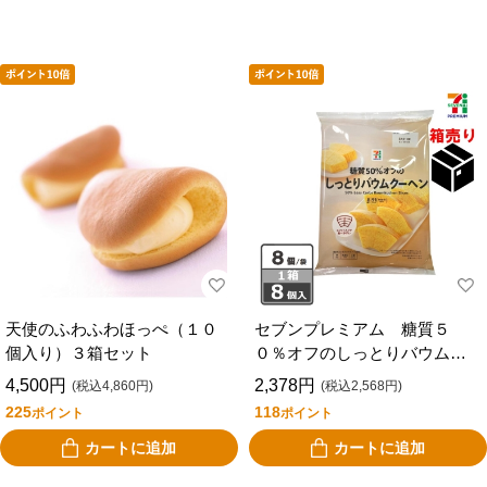
天使のふわふわほっぺ（１０
セブンプレミアム 糖質５
個入り）３箱セット
０％オフのしっとりバウムク
ーヘン ８個 １ケース８個
4,500円
2,378円
(税込4,860円)
(税込2,568円)
入り
225
118
ポイント
ポイント
カートに追加
カートに追加