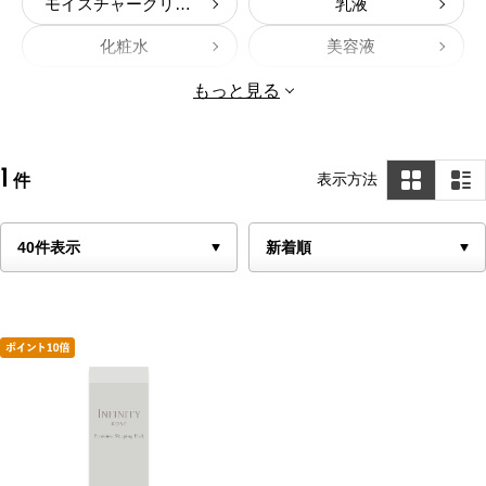
モイスチャークリーム
乳液
化粧水
美容液
パック
ファンデーション
もっと見る
おしろい
口紅
リップクリーム
ほほ紅
1
表示方法
件
アイメークアップ
まゆ墨･まつ毛化粧料