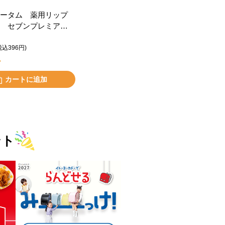
ータム 薬用リップ
 セブンプレミアム
タイル
税込396円)
ト
カートに追加
ント