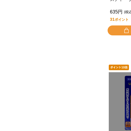
イプ 無
635円
(税
31
ポイント