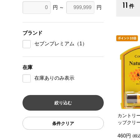
11
件
円 ～
円
ブランド
セブンプレミアム
（1）
在庫
在庫ありのみ表示
カントリ
ップクリ
条件クリア
ｇ
460円
(税