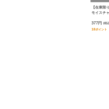
【在庫限
モイスチ
377円
(税
18
ポイント