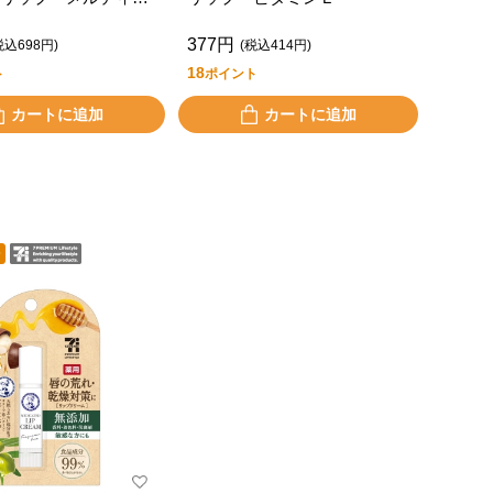
ニラ＆マカダミアの
377円
税込698円)
(税込414円)
18
ト
ポイント
カートに追加
カートに追加