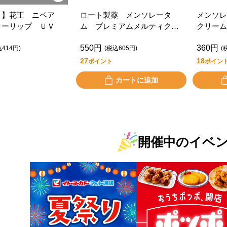
り】花王 ニベア
ロート製薬 メンソレータ
メンソレ
ャーリップ ＵＶ
ム プレミアムメルティクリ
クリーム
ームリップ（無香料）
ライフス
550円
360円
込414円)
(税込605円)
(
27
18
ポイント
ポイン
カートに追加
開催中のイベ