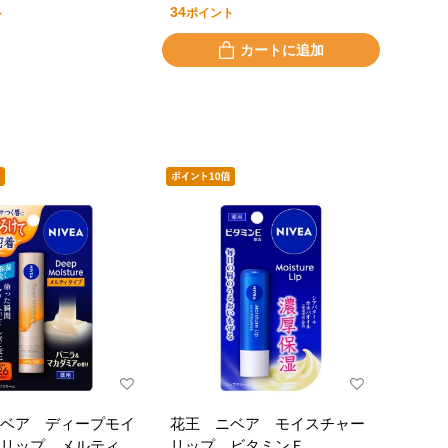
34
ト
ポイント
カートに追加
ベア ディープモイ
花王 ニベア モイスチャー
リップ メルティタ
リップ ビタミンＥ