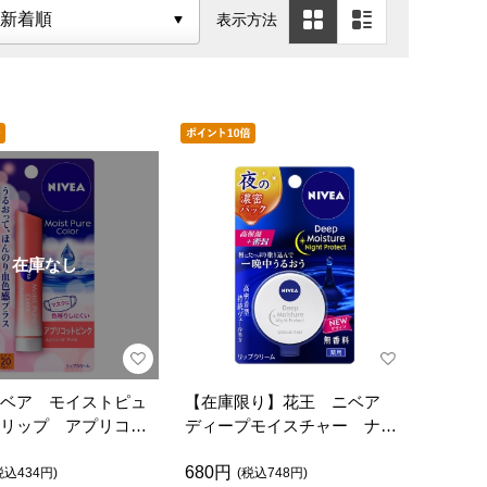
表示方法
在庫なし
ベア モイストピュ
【在庫限り】花王 ニベア
リップ アプリコッ
ディープモイスチャー ナイ
トプロテクト 無香料
680円
税込434円)
(税込748円)