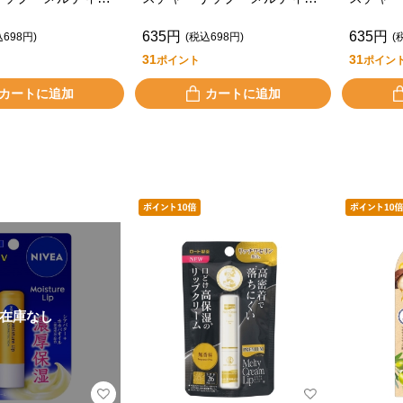
香料
イプ オリーブ＆レモンの香
イプ バ
635円
635円
り
香り
込698円)
(税込698円)
(
31
31
ポイント
ポイン
カートに追加
カートに追加
在庫なし