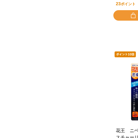
23
ポイント
花王 ニ
スチャー