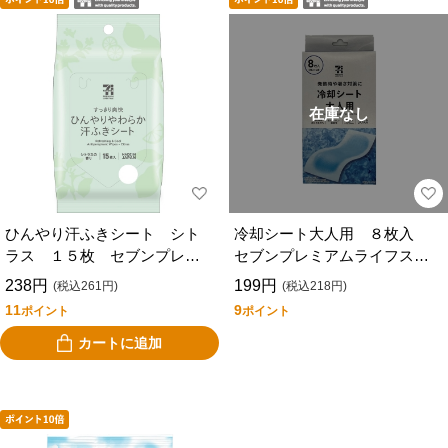
在庫なし
ひんやり汗ふきシート シト
冷却シート大人用 ８枚入
ラス １５枚 セブンプレミ
セブンプレミアムライフスタ
アムライフスタイル
イル
238円
199円
(税込261円)
(税込218円)
11
9
ポイント
ポイント
カートに追加