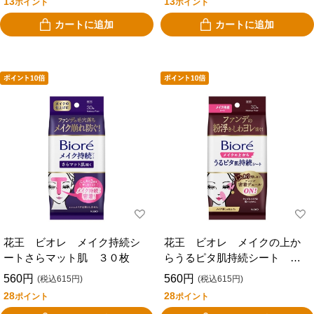
13
13
ポイント
ポイント
カートに追加
カートに追加
花王 ビオレ メイク持続シ
花王 ビオレ メイクの上か
ートさらマット肌 ３０枚
らうるピタ肌持続シート ３
０枚
560円
560円
(税込615円)
(税込615円)
28
28
ポイント
ポイント