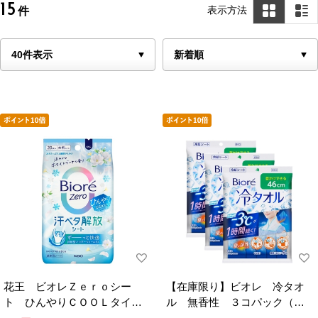
15
表示方法
件
花王 ビオレＺｅｒｏシー
【在庫限り】ビオレ 冷タオ
ト ひんやりＣＯＯＬタイ
ル 無香性 ３コパック（５
プ 涼やかなホワイトブーケ
本入×３個）