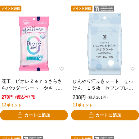
花王 ビオレＺｅｒｏさらさ
ひんやり汗ふきシート せっ
らパウダーシート やさしい
けん １５枚 セブンプレミ
せっけんの香り １０枚
アムライフスタイル
270円
238円
(税込297円)
(税込261円)
13
11
ポイント
ポイント
カートに追加
カートに追加