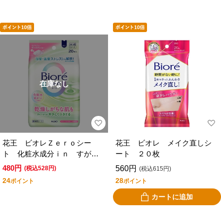
在庫なし
花王 ビオレＺｅｒｏシー
花王 ビオレ メイク直しシ
ト 化粧水成分ｉｎ すがす
ート ２０枚
がしいせっけんの香り
480円
560円
(税込528円)
(税込615円)
24
28
ポイント
ポイント
カートに追加