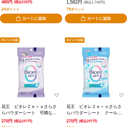
480円
1,582円
(税込528円)
(税込1,740円)
の香り ２０枚
24
79
ポイント
ポイント
カートに追加
カートに追加
花王 ビオレＺｅｒｏさらさ
花王 ビオレＺｅｒｏさらさ
らパウダーシート 可憐なフ
らパウダーシート クール無
ローラルの香り １０枚
香性 １０枚
270円
270円
(税込297円)
(税込297円)