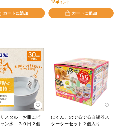
18
ポイント
カートに追加
カートに追加
リスタル お皿にピ
にゃんこのでるでる自飯器ス
ャン水 ３０日２個
ターターセット２個入り