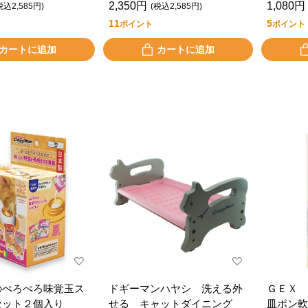
2,350円
1,080円
税込2,585円)
(税込2,585円)
11
5
ポイント
ポイント
カートに追加
カートに追加
のぺろぺろ味覚玉ス
ドギーマンハヤシ 洗える外
ＧＥＸ 
セット２個入り
せる キャットダイニング
皿ポン軟