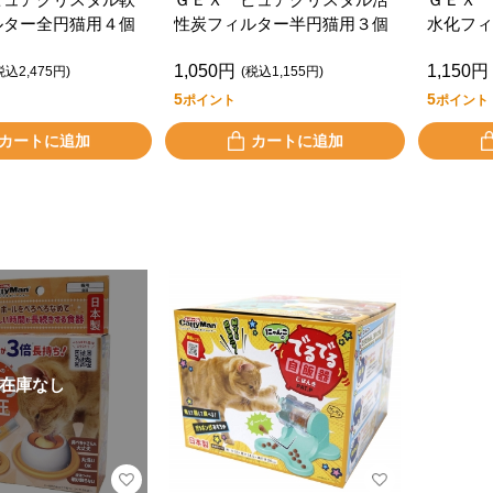
ルター全円猫用４個
性炭フィルター半円猫用３個
水化フィ
1,050円
1,150円
税込2,475円)
(税込1,155円)
5
5
ポイント
ポイント
カートに追加
カートに追加
在庫なし