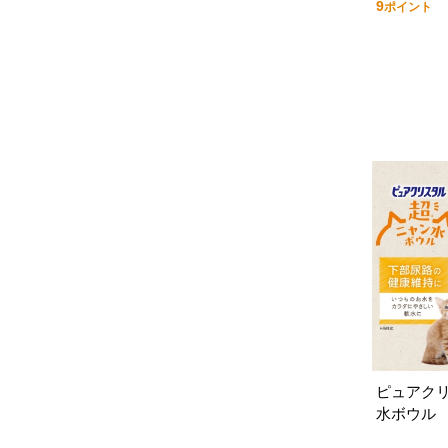
9
ポイント
ピュアク
水ボウル