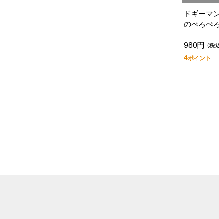
ドギーマ
のぺろぺ
980円
(税込
4
ポイント