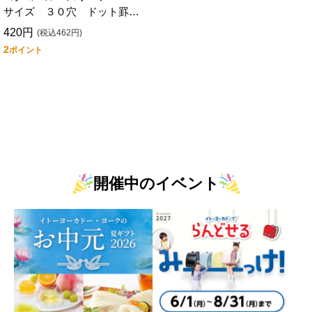
サイズ ３０穴 ドット罫線
入り Ａ罫 ５０枚入り
420円
(税込462円)
2
ポイント
開催中のイベント