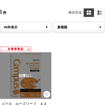
1
表示方法
件
在庫なし
コクヨ ルーズリーフ Ａ４