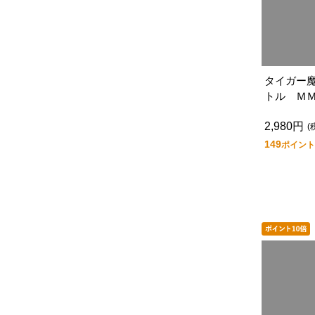
タイガー
トル Ｍ
Ｚ
2,980円
(
149
ポイント