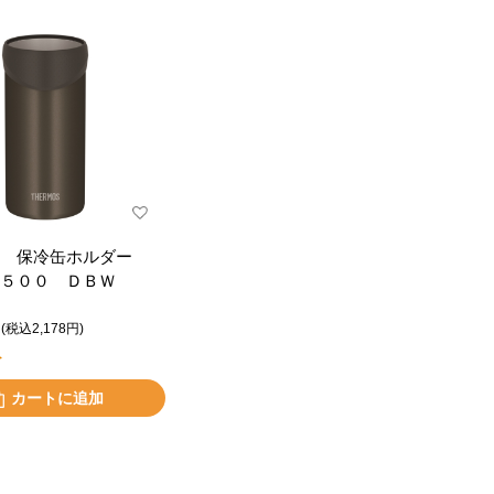
ス 保冷缶ホルダー
５００ ＤＢＷ
(税込2,178円)
ト
カートに追加