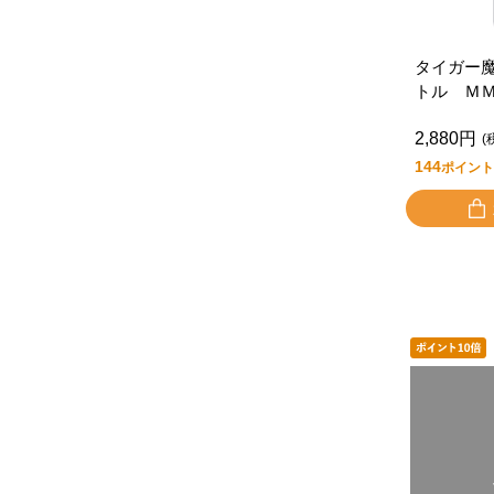
タイガー
トル Ｍ
Ｏ
2,880円
(
144
ポイント