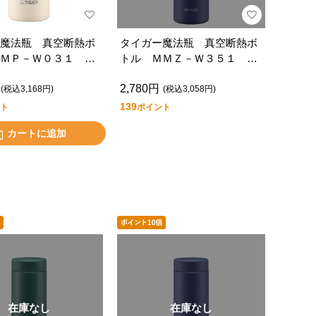
魔法瓶 真空断熱ボ
タイガー魔法瓶 真空断熱ボ
ＭＰ－Ｗ０３１ Ｗ
トル ＭＭＺ－Ｗ３５１ Ａ
Ｚ
2,780円
(税込3,168円)
(税込3,058円)
139
ト
ポイント
カートに追加
在庫なし
在庫なし