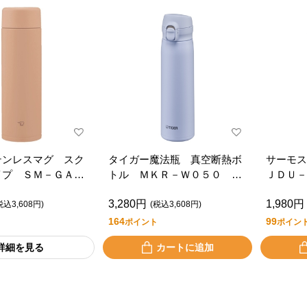
テンレスマグ スク
タイガー魔法瓶 真空断熱ボ
サーモ
イプ ＳＭ－ＧＡ６
トル ＭＫＲ－Ｗ０５０ Ａ
ＪＤＵ－
Ｒ
3,280円
1,980円
税込3,608円)
(税込3,608円)
164
99
ポイント
ポイン
詳細を見る
カートに追加