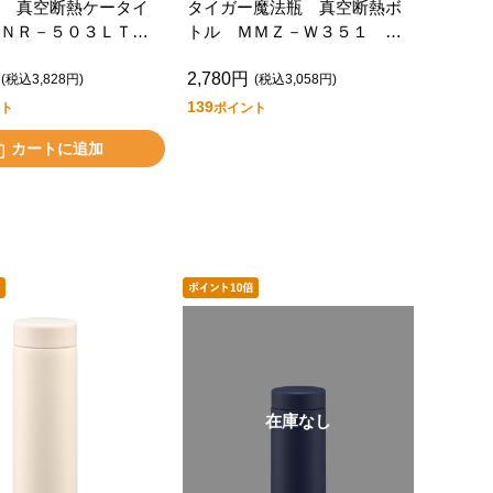
 真空断熱ケータイ
タイガー魔法瓶 真空断熱ボ
ＮＲ－５０３ＬＴ
トル ＭＭＺ－Ｗ３５１ Ｃ
－Ｐ
Ｚ
2,780円
(税込3,828円)
(税込3,058円)
139
ト
ポイント
カートに追加
在庫なし