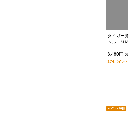
タイガー
トル Ｍ
Ｚ
3,480円
(
174
ポイント