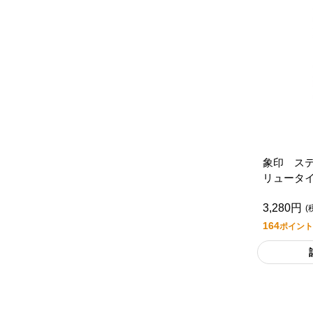
象印 ス
リュータ
０ＴＭ
3,280円
(
164
ポイント