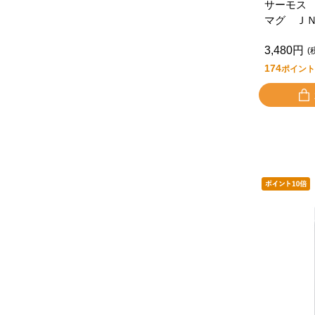
サーモス
マグ Ｊ
Ｄ ＬＢ
3,480円
(
174
ポイント