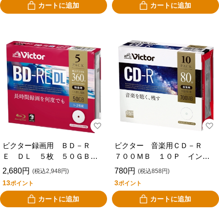
カートに追加
カートに追加
ビクター録画用 ＢＤ－Ｒ
ビクター 音楽用ＣＤ－Ｒ
Ｅ ＤＬ ５枚 ５０ＧＢ
７００ＭＢ １０Ｐ インク
ＶＢＥ２６０ＮＰ５Ｊ１
ジェットプリンター対応 Ａ
2,680円
780円
(税込2,948円)
(税込858円)
Ｒ８０ＦＰ１０Ｊ１
13
3
ポイント
ポイント
カートに追加
カートに追加