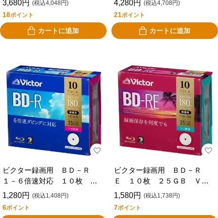
3,680円
4,280円
(税込4,048円)
(税込4,708円)
18
21
ポイント
ポイント
カートに追加
カートに追加
ビクター録画用 ＢＤ－Ｒ
ビクター録画用 ＢＤ－Ｒ
１－６倍速対応 １０枚 ２
Ｅ １０枚 ２５ＧＢ ＶＢ
５ＧＢ ＶＢＲ１３０ＲＰ１
Ｅ１３０ＮＰ１０Ｊ１
1,280円
1,580円
(税込1,408円)
(税込1,738円)
０Ｊ１
6
7
ポイント
ポイント