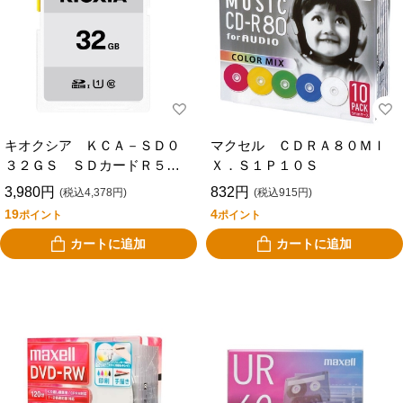
キオクシア ＫＣＡ－ＳＤ０
マクセル ＣＤＲＡ８０ＭＩ
３２ＧＳ ＳＤカードＲ５
Ｘ．Ｓ１Ｐ１０Ｓ
０ ３２ＧＢ
3,980円
832円
(税込4,378円)
(税込915円)
19
4
ポイント
ポイント
カートに追加
カートに追加