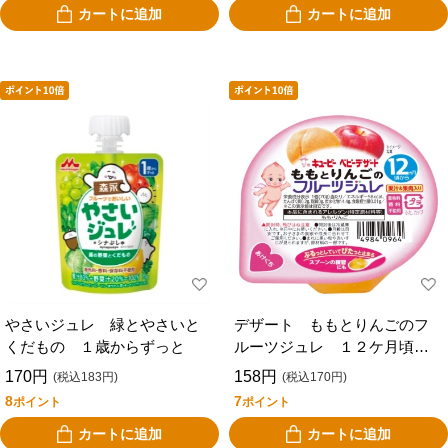
カートに追加
カートに追加
やさいジュレ 緑とやさいと
デザート ももとりんごのフ
くだもの １歳からずっと
ルーツジュレ １２ケ月頃か
ら
170円
158円
(税込183円)
(税込170円)
8
7
ポイント
ポイント
カートに追加
カートに追加