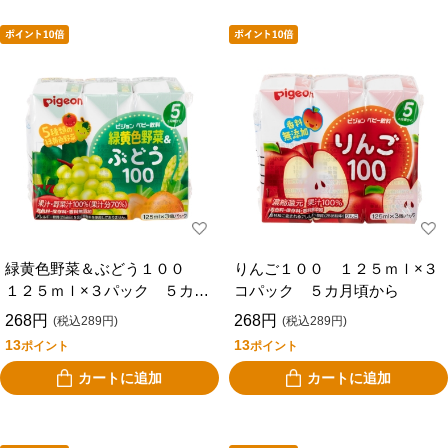
緑黄色野菜＆ぶどう１００
りんご１００ １２５ｍｌ×３
１２５ｍｌ×３パック ５カ月
コパック ５カ月頃から
頃から
268円
268円
(税込289円)
(税込289円)
13
13
ポイント
ポイント
カートに追加
カートに追加