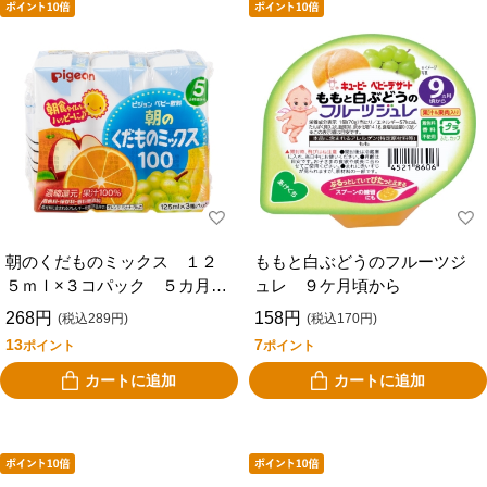
朝のくだものミックス １２
ももと白ぶどうのフルーツジ
５ｍｌ×３コパック ５カ月頃
ュレ ９ケ月頃から
から
268円
158円
(税込289円)
(税込170円)
13
7
ポイント
ポイント
カートに追加
カートに追加