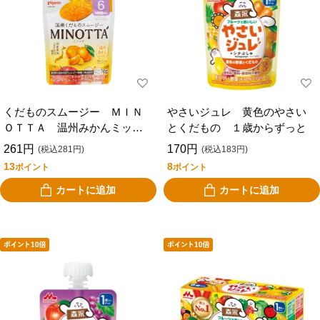
くだものスムージー ＭＩＮ
やさいジュレ 黄色のやさい
ＯＴＴＡ 温州みかんミック
とくだもの １歳からずっと
ス ６カ月頃から
261円
170円
(税込281円)
(税込183円)
13
8
ポイント
ポイント
カートに追加
カートに追加