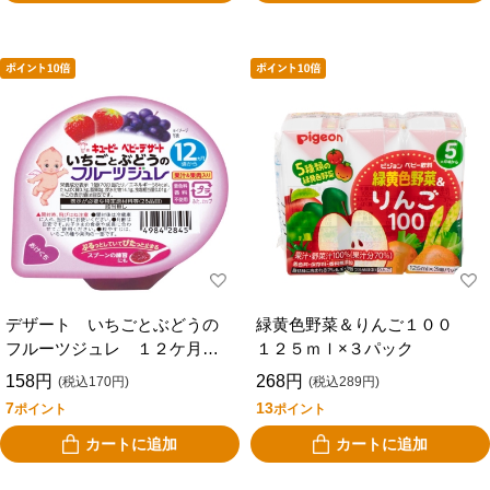
デザート いちごとぶどうの
緑黄色野菜＆りんご１００
フルーツジュレ １２ケ月頃
１２５ｍｌ×３パック
から
158円
268円
(税込170円)
(税込289円)
7
13
ポイント
ポイント
カートに追加
カートに追加