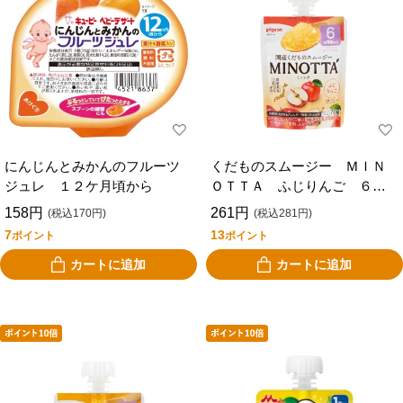
にんじんとみかんのフルーツ
くだものスムージー ＭＩＮ
ジュレ １２ケ月頃から
ＯＴＴＡ ふじりんご ６カ
月頃から
158円
261円
(税込170円)
(税込281円)
7
13
ポイント
ポイント
カートに追加
カートに追加