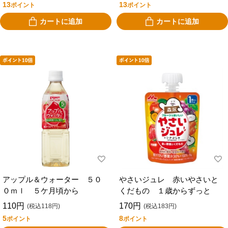
13
13
ポイント
ポイント
カートに追加
カートに追加
アップル＆ウォーター ５０
やさいジュレ 赤いやさいと
０ｍｌ ５ケ月頃から
くだもの １歳からずっと
110円
170円
(税込118円)
(税込183円)
5
8
ポイント
ポイント