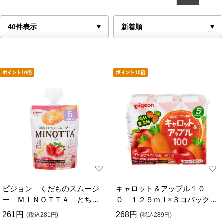
ピジョン くだものスムージ
キャロット＆アップル１０
ー ＭＩＮＯＴＴＡ とちお
０ １２５ｍｌ×３コパック
とめ 70g ６ケ月頃から
５ケ月頃から
261円
268円
(税込281円)
(税込289円)