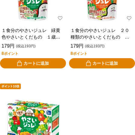
１食分のやさいジュレ 緑黄
１食分のやさいジュレ ２０
色やさいとくだもの １歳か
種類のやさいとくだもの １
らずっと
歳からずっと
179円
179円
(税込193円)
(税込193円)
8
8
ポイント
ポイント
カートに追加
カートに追加