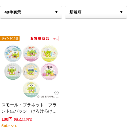
スモール・プラネット ブラ
ンド缶バッジ けろけろけろ
っぴ トラベル 単品
100円
(税込110円)
5
ポイント