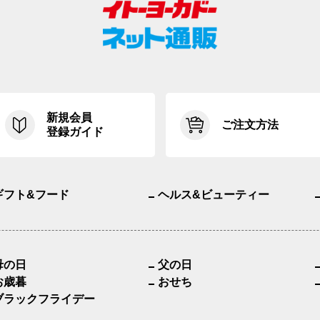
新規会員
ご注文方法
登録ガイド
ギフト&フード
ヘルス&ビューティー
母の日
父の日
お歳暮
おせち
ブラックフライデー