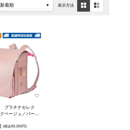
表示方法
 プラチナセレク
クベージュ／パール
 ランドセル
円
(税込69,300円)