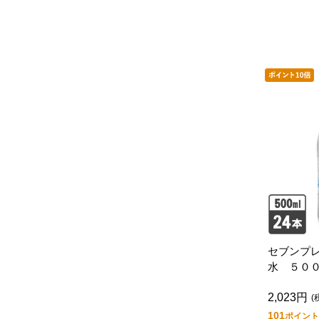
セブンプ
水 ５０
４本入
2,023円
(
101
ポイント