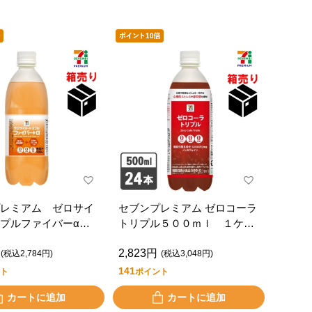
レミアム ゼロサイ
セブンプレミアム ゼロコーラ
リプルファイバーα
トリプル５００ｍｌ １ケー
ｌ １ケース２４本
ス２４本入
2,823円
(税込2,784円)
(税込3,048円)
141
ト
ポイント
カートに追加
カートに追加