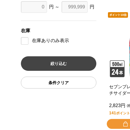
円 ～
円
在庫
在庫ありのみ表示
条件クリア
セブンプ
チサイダ
ケース２
2,823円
(
141
ポイント