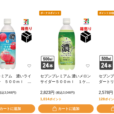
レミアム 濃いライ
セブンプレミアム 濃いメロン
セブンプ
ー ５００ｍｌ １
サイダー５００ｍｌ １ケー
ダート
４本入
ス２４本入
５００ｍ
2,823円
2,578円
入
税込3,048円)
(税込3,048円)
1,014
128
ポイント
ポイン
カートに追加
カートに追加