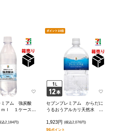
レミアム 強炭酸
セブンプレミアム からだに
０ｍｌ １ケース２
うるおうアルカリ天然水 １
Ｌ １ケース１２本入
1,923円
税込2,184円)
(税込2,076円)
96
ポイント