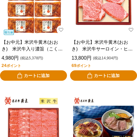
【お中元】米沢牛黄木(おお
【お中元】米沢牛黄木(おお
き) 米沢牛入り濃旨（こくう
き) 米沢牛サーロイン・ヒレ
ま）デミハンバーグ ＹＤＨ
ステーキ ＹＳＳ１４５
4,980円
13,800円
(税込5,378円)
(税込14,904円)
４１
24
69
ポイント
ポイント
カートに追加
カートに追加