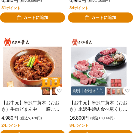
6,380円
6,980円
(税込6,890円)
(税込7,538円)
31
34
ポイント
ポイント
カートに追加
カートに追加
【お中元】米沢牛黄木（おお
【お中元】米沢牛黄木（おお
き）牛肉どまん中 一膳ご
き）米沢牛焼肉食べ尽くしセ
飯 ＧＤ３９
ット ＹＹ１６５
4,980円
16,800円
(税込5,378円)
(税込18,144円)
24
84
ポイント
ポイント