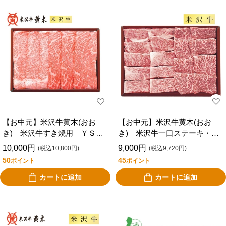
【お中元】米沢牛黄木(おお
【お中元】米沢牛黄木(おお
き) 米沢牛すき焼用 ＹＳ９
き) 米沢牛一口ステーキ・焼
２
肉用 ＳＴＹ９０
10,000円
9,000円
(税込10,800円)
(税込9,720円)
50
45
ポイント
ポイント
カートに追加
カートに追加