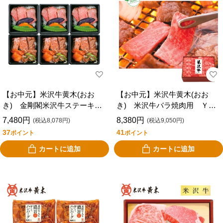
【お中元】米沢牛黄木(おお
【お中元】米沢牛黄木(おお
き) 金剛閣米沢牛ステーキ・
き) 米沢牛バラ焼肉用 ＹＹ
焼肉ご飯 ＳＹＧ６５
８０
7,480円
8,380円
(税込8,078円)
(税込9,050円)
37
41
ポイント
ポイント
カートに追加
カートに追加