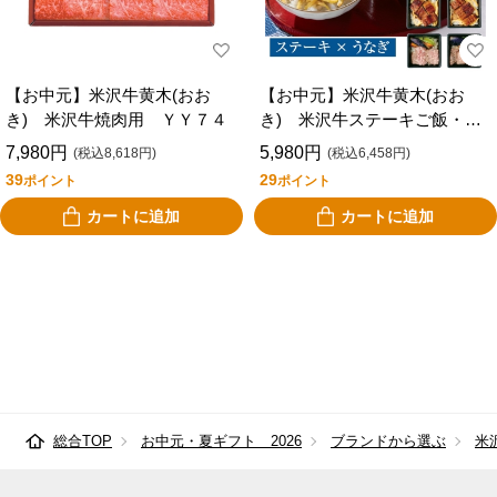
【お中元】米沢牛黄木(おお
【お中元】米沢牛黄木(おお
き) 米沢牛焼肉用 ＹＹ７４
き) 米沢牛ステーキご飯・鰻
ご飯セット ＳＵＧ５０
7,980円
5,980円
(税込8,618円)
(税込6,458円)
39
29
ポイント
ポイント
カートに追加
カートに追加
総合TOP
お中元・夏ギフト 2026
ブランドから選ぶ
米