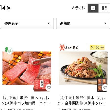
14
表示方法
件
【お中元】米沢牛黄木（おお
【お中元】米沢牛黄木（おお
き)米沢牛バラ焼肉用 ＹＹ６
き）金剛閣監修 米沢牛タレ漬
０
け焼肉用 ＴＹ６０