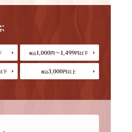
ぶ
1,000
～1,499
下
円
円以下
税込
3,000
以下
円以上
税込