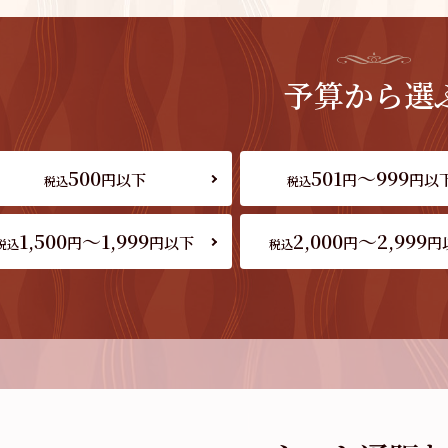
予算から選
500
501
～999
円以下
円
円以
税込
税込
1,500
～1,999
2,000
～2,999
円
円以下
円
円
税込
税込