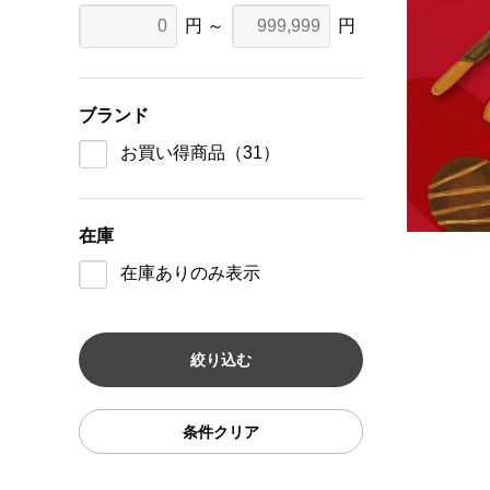
円 ～
円
ブランド
お買い得商品
（31）
在庫
在庫ありのみ表示
条件クリア
可