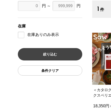
円 ～
円
1
件
在庫
在庫ありのみ表示
条件クリア
＜カタロ
クスペリ
18,350円