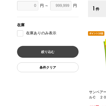
円 ～
円
1
件
在庫
在庫ありのみ表示
条件クリア
サンベア
ルＣ ２